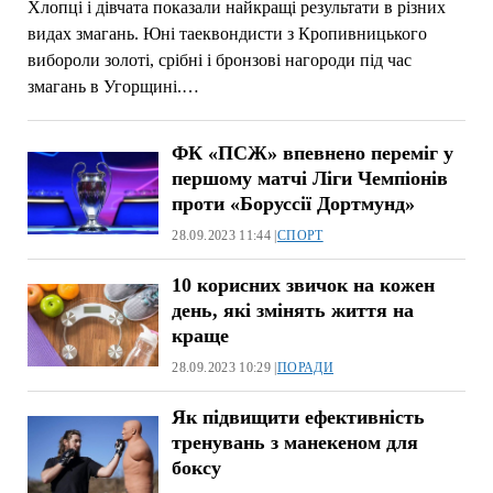
Хлопці і дівчата показали найкращі результати в різних
видах змагань. Юні таеквондисти з Кропивницького
вибороли золоті, срібні і бронзові нагороди під час
змагань в Угорщині.…
ФК «ПСЖ» впевнено переміг у
першому матчі Ліги Чемпіонів
проти «Боруссії Дортмунд»
28.09.2023 11:44 |
СПОРТ
10 корисних звичок на кожен
день, які змінять життя на
краще
28.09.2023 10:29 |
ПОРАДИ
Як підвищити ефективність
тренувань з манекеном для
боксу