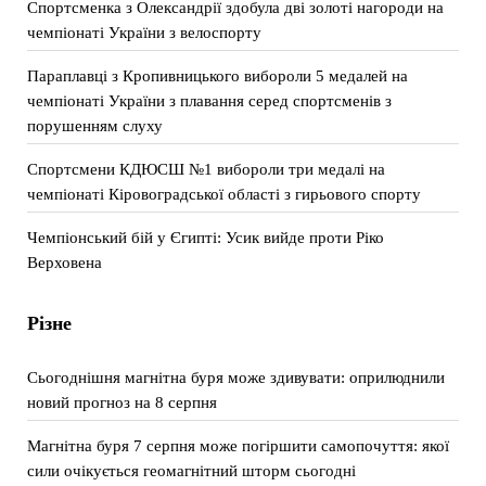
Спортсменка з Олександрії здобула дві золоті нагороди на
чемпіонаті України з велоспорту
Параплавці з Кропивницького вибороли 5 медалей на
чемпіонаті України з плавання серед спортсменів з
порушенням слуху
Спортсмени КДЮСШ №1 вибороли три медалі на
чемпіонаті Кіровоградської області з гирьового спорту
Чемпіонський бій у Єгипті: Усик вийде проти Ріко
Верховена
Різне
Сьогоднішня магнітна буря може здивувати: оприлюднили
новий прогноз на 8 серпня
Магнітна буря 7 серпня може погіршити самопочуття: якої
сили очікується геомагнітний шторм сьогодні