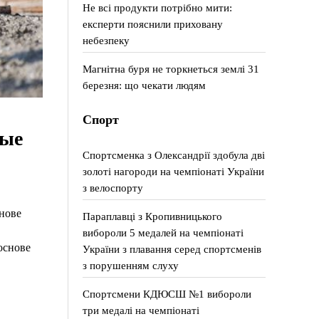
Не всі продукти потрібно мити:
експерти пояснили приховану
небезпеку
Магнітна буря не торкнеться землі 31
березня: що чекати людям
Спорт
ные
Спортсменка з Олександрії здобула дві
золоті нагороди на чемпіонаті України
з велоспорту
нове
Параплавці з Кропивницького
вибороли 5 медалей на чемпіонаті
основе
України з плавання серед спортсменів
з порушенням слуху
Спортсмени КДЮСШ №1 вибороли
три медалі на чемпіонаті