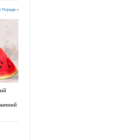
у Поради »
лий
смачний