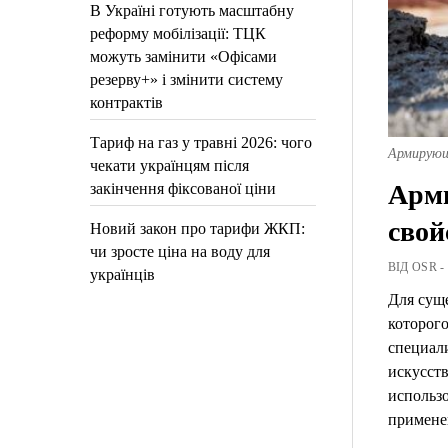
В Україні готують масштабну
реформу мобілізації: ТЦК
можуть замінити «Офісами
резерву+» і змінити систему
контрактів
Тариф на газ у травні 2026: чого
Армирующ
чекати українцям після
Арми
закінчення фіксованої ціни
свой
Новий закон про тарифи ЖКП:
чи зросте ціна на воду для
ВІД OSR -
українців
Для сущ
которого
специал
искусств
использо
примене