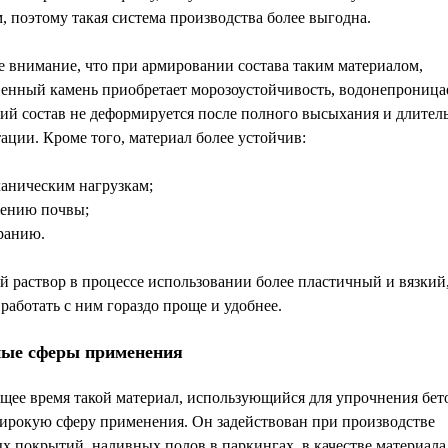
 поэтому такая система производства более выгодна.
 внимание, что при армировании состава таким материалом,
венный камень приобретает морозоустойчивость, водонепроница
ий состав не деформируется после полного высыхания и длител
ации. Кроме того, материал более устойчив:
ханическим нагрузкам;
ению почвы;
ранию.
 раствор в процессе использовании более пластичный и вязкий
работать с ним гораздо проще и удобнее.
ые сферы применения
щее время такой материал, использующийся для упрочнения бет
ирокую сферу применения. Он задействован при производстве
 покрытий, наливных полов в паркингах, в качестве материала,