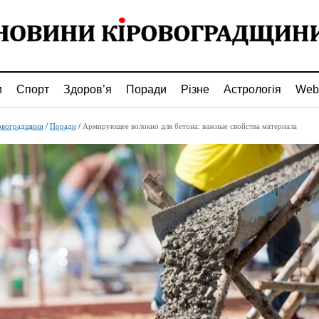
и
Спорт
Здоров’я
Поради
Різне
Астрологія
Web
овоградщини
/
Поради
/
Армирующее волокно для бетона: важные свойства материала