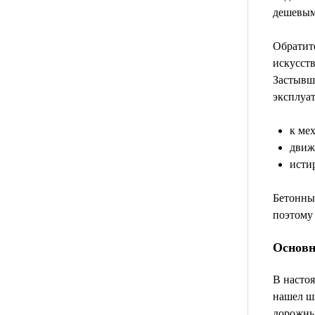
дешевым,
Обратите
искусст
Застывш
эксплуат
к ме
движ
исти
Бетонный
поэтому 
Основн
В настоя
нашел ш
дорожных