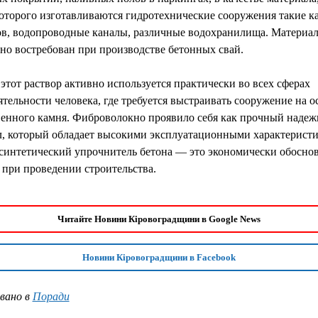
оторого изготавливаются гидротехнические сооружения такие к
ов, водопроводные каналы, различные водохранилища. Материа
но востребован при производстве бетонных свай.
этот раствор активно используется практически во всех сферах
тельности человека, где требуется выстраивать сооружение на о
венного камня. Фиброволокно проявило себя как прочный наде
л, который обладает высокими эксплуатационными характерист
синтетический упрочнитель бетона — это экономически обосно
 при проведении строительства.
Читайте Новини Кіровоградщини в Google News
Новини Кіровоградщини в Facebook
вано в
Поради