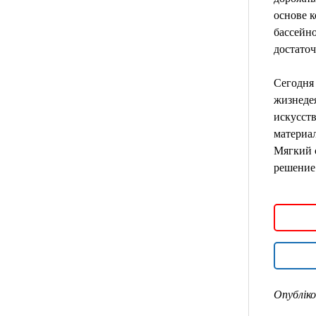
основе к
бассейн
достаточ
Сегодня 
жизнедея
искусст
материа
Мягкий 
решение
Опубліко