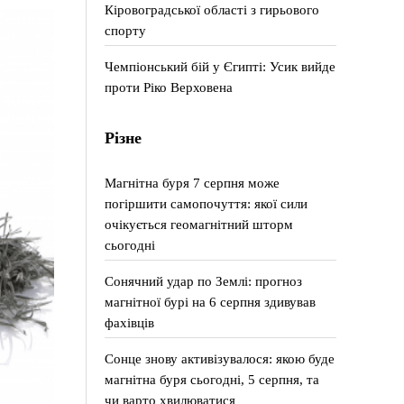
Кіровоградської області з гирьового
спорту
Чемпіонський бій у Єгипті: Усик вийде
проти Ріко Верховена
Різне
Магнітна буря 7 серпня може
погіршити самопочуття: якої сили
очікується геомагнітний шторм
сьогодні
Сонячний удар по Землі: прогноз
магнітної бурі на 6 серпня здивував
фахівців
Сонце знову активізувалося: якою буде
магнітна буря сьогодні, 5 серпня, та
чи варто хвилюватися