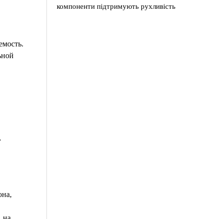
компоненти підтримують рухливість
емость.
ьной
,
она,
 на