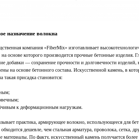
ое назначение волокна
дственная компания «FiberMix» изготавливает высокотехнологи
 на основе которого производится прочные бетонные изделия. Г
ние добавки — сохранение прочности и долговечности изделий, 
ены на основе бетонного состава. Искусственной камень, в кото
а такая присадка становится:
ным;
овечным;
йчивым к деформационным нагрузкам.
азывает практика, армирующее волокно, использующееся для бе
 обходится дешевле, чем стальная арматура, проволока, сетка, др
 материалы. По факту, искусственный камень получается более