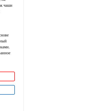
ак чаши
л
снове
жный
иками.
ванное