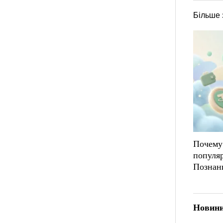
Більше 
Почему
популя
Познан
Новини