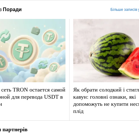
з
Поради
Більше записів 
 сеть TRON остается самой
Як обрати солодкий і стиг
рной для перевода USDT в
кавун: головні ознаки, які
и
допоможуть не купити не
плід
 партнерів