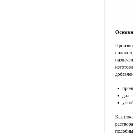
Основн
Произво
волокно,
назначе
изготовл
добавлен
проч
долг
усто
Как пок
раствора
подобные