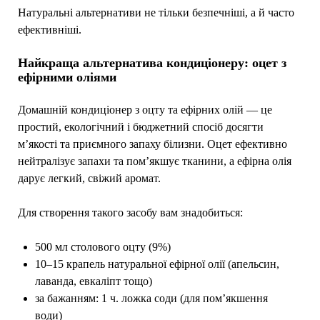
Натуральні альтернативи не тільки безпечніші, а й часто
ефективніші.
Найкраща альтернатива кондиціонеру: оцет з
ефірними оліями
Домашній кондиціонер з оцту та ефірних олій — це
простий, екологічний і бюджетний спосіб досягти
м’якості та приємного запаху білизни. Оцет ефективно
нейтралізує запахи та пом’якшує тканини, а ефірна олія
дарує легкий, свіжий аромат.
Для створення такого засобу вам знадобиться:
500 мл столового оцту (9%)
10–15 крапель натуральної ефірної олії (апельсин,
лаванда, евкаліпт тощо)
за бажанням: 1 ч. ложка соди (для пом’якшення
води)