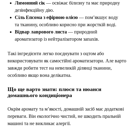
Лимонний сік
— освіжає білизну та має природну
дезінфекційну дію.
Сіль Епсома з ефірною олією
— пом’якшує воду
та тканину, особливо корисно при жорсткій воді.
Відвар лаврового листа
— природний
ароматизатор із нейтралізатором запахів.
Такі інгредієнти легко поєднувати з оцтом або
використовувати як самостійні ароматизатори. Але варто
завжди робити тест на невеликій ділянці тканини,
особливо якщо вона делікатна.
Що ще варто знати: плюси та нюанси
домашнього кондиціонера
Окрім аромату та м’якості, домашній засіб має додаткові
переваги. Він екологічно чистий, не шкодить пральній
машині та не викликає алергії.