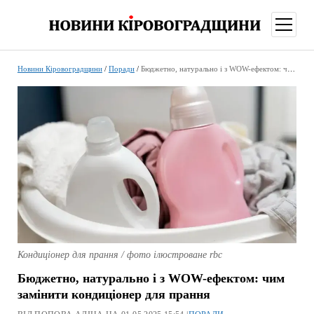
відкри
меню
Новини Кіровоградщини
/
Поради
/
Бюджетно, натурально і з WOW-ефектом: чим замінити кондиціонер для прання
Кондиціонер для прання / фото ілюстроване rbc
Бюджетно, натурально і з WOW-ефектом: чим
замінити кондиціонер для прання