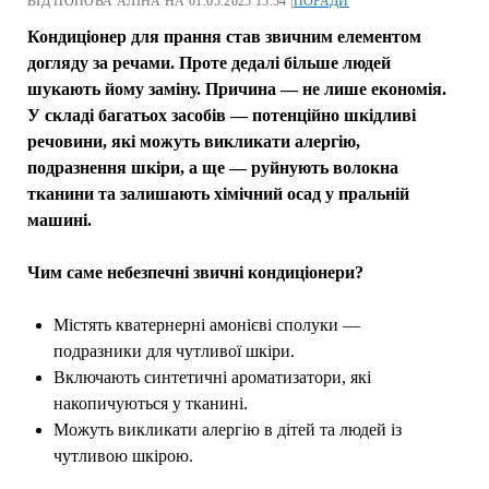
ВІД ПОПОВА АЛІНА НА 01.05.2025 15:54 |
ПОРАДИ
Кондиціонер для прання став звичним елементом
догляду за речами. Проте дедалі більше людей
шукають йому заміну. Причина — не лише економія.
У складі багатьох засобів — потенційно шкідливі
речовини, які можуть викликати алергію,
подразнення шкіри, а ще — руйнують волокна
тканини та залишають хімічний осад у пральній
машині.
Чим саме небезпечні звичні кондиціонери?
Містять кватернерні амонієві сполуки —
подразники для чутливої шкіри.
Включають синтетичні ароматизатори, які
накопичуються у тканині.
Можуть викликати алергію в дітей та людей із
чутливою шкірою.