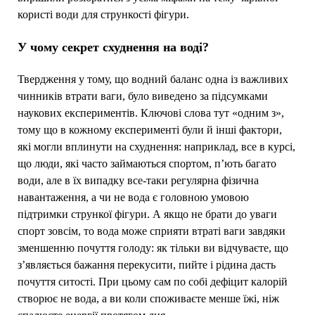
користі води для стрункості фігури.
У чому секрет схуднення на воді?
Твердження у тому, що водний баланс одна із важливих
чинників втрати ваги, було виведено за підсумками
наукових експериментів. Ключові слова тут «одним з»,
тому що в кожному експерименті були й інші фактори,
які могли вплинути на схуднення: наприклад, все в курсі,
що люди, які часто займаються спортом, п’ють багато
води, але в їх випадку все-таки регулярна фізична
навантаження, а чи не вода є головною умовою
підтримки стрункої фігури. А якщо не брати до уваги
спорт зовсім, то вода може сприяти втраті ваги завдяки
зменшенню почуття голоду: як тільки ви відчуваєте, що
з’являється бажання перекусити, пийте і рідина дасть
почуття ситості. При цьому сам по собі дефіцит калорій
створює не вода, а ви коли споживаєте менше їжі, ніж