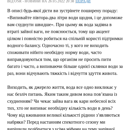
ВІД OSR - НОВИНИ НА 26.05.2022 20:38 |
ПОРАДИ
В описі будь-якої дієти ви зустрінете поширену пораду:
«Випивайте півтора-два літри води щодня, і це допоможе
вам схуднути швидше». При цьому як вода задіяна в
втраті зайвої ваги, не пояснюється, тому що акцент
цілком і повністю робиться на спільній користі підтримки
водного балансу. Одночасно ті, у кого не виходить
споживати нібито необхідну норму води, часто
виправдовуються тим, що організм не просить пити
багато і часто, а випиваючи більше однієї склянки води за
раз, вони відчувають тяжкість і відчуття здуття живота.
Виходить, як джерело життя, вода все одно викликає у
нас безліч питань. Яким таким дивом вона пов’язана із
схудненням? Чи чекає зайва вага як кари небесної всіх
тих, хто не випиває необхідну кількість води в день?
Чому від вживання великої кількості рідини з’являються
набряки? Перед настанням спекотного сезону ми
вирішили розібратися з усіма міфами на тему чарівної