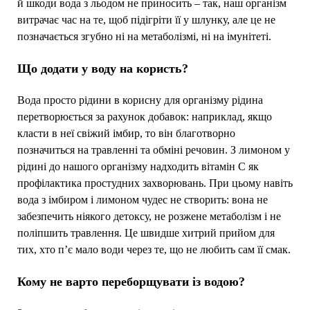
й шкоди вода з льодом не приносить – так, наш організм
витрачає час на те, щоб підігріти її у шлунку, але це не
позначається згубно ні на метаболізмі, ні на імунітеті.
Що додати у воду на користь?
Вода просто рідини в корисну для організму рідина
перетворюється за рахунок добавок: наприклад, якщо
класти в неї свіжий імбир, то він благотворно
позначиться на травленні та обміні речовин. З лимоном у
рідині до нашого організму надходить вітамін С як
профілактика простудних захворювань. При цьому навіть
вода з імбиром і лимоном чудес не створить: вона не
забезпечить ніякого детоксу, не розжене метаболізм і не
поліпшить травлення. Це швидше хитрий прийом для
тих, хто п’є мало води через те, що не любить сам її смак.
Кому не варто переборщувати із водою?