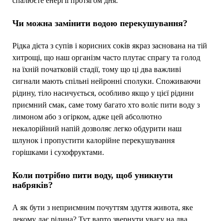
спалюєте енергії протягом дня.
Чи можна замінити водою перекушування?
Рідка дієта з супів і корисних соків якраз заснована на тій
хитрощі, що наш організм часто плутає спрагу та голод
на їхній початковій стадії, тому що ці два важливі
сигнали мають спільні нейронні сполуки. Споживаючи
рідину, тіло насичується, особливо якщо у цієї рідини
приємний смак, саме тому багато хто воліє пити воду з
лимоном або з огірком, адже цей абсолютно
некалорійний напій дозволяє легко обдурити наш
шлунок і пропустити калорійне перекушування
горішками і сухофруктами.
Коли потрібно пити воду, щоб уникнути
набряків?
А як бути з неприємним почуттям здуття живота, яке
декому дає рідина? Тут варто звернути увагу на два