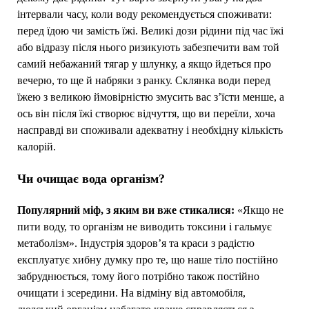
інтервали часу, коли воду рекомендується споживати:
перед їдою чи замість їжі. Великі дози рідини під час їжі
або відразу після нього ризикують забезпечити вам той
самий небажаний тягар у шлунку, а якщо йдеться про
вечерю, то ще й набряки з ранку. Склянка води перед
їжею з великою ймовірністю змусить вас з’їсти менше, а
ось він після їжі створює відчуття, що ви переїли, хоча
насправді ви споживали адекватну і необхідну кількість
калорій.
Чи очищає вода організм?
Популярний міф, з яким ви вже стикалися:
«Якщо не
пити воду, то організм не виводить токсини і гальмує
метаболізм». Індустрія здоров’я та краси з радістю
експлуатує хибну думку про те, що наше тіло постійно
забруднюється, тому його потрібно також постійно
очищати і зсередини. На відміну від автомобіля,