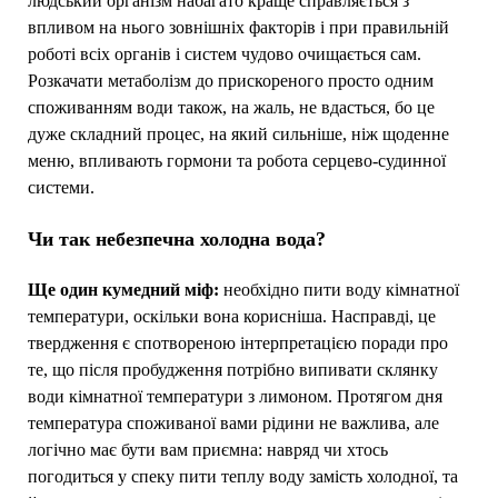
людський організм набагато краще справляється з
впливом на нього зовнішніх факторів і при правильній
роботі всіх органів і систем чудово очищається сам.
Розкачати метаболізм до прискореного просто одним
споживанням води також, на жаль, не вдасться, бо це
дуже складний процес, на який сильніше, ніж щоденне
меню, впливають гормони та робота серцево-судинної
системи.
Чи так небезпечна холодна вода?
Ще один кумедний міф:
необхідно пити воду кімнатної
температури, оскільки вона корисніша. Насправді, це
твердження є спотвореною інтерпретацією поради про
те, що після пробудження потрібно випивати склянку
води кімнатної температури з лимоном. Протягом дня
температура споживаної вами рідини не важлива, але
логічно має бути вам приємна: навряд чи хтось
погодиться у спеку пити теплу воду замість холодної, та