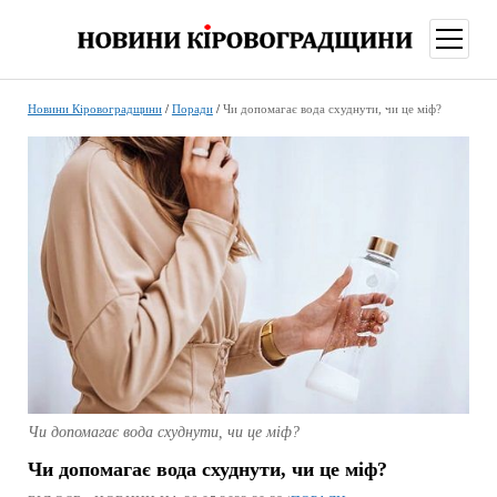
відкри
меню
Новини Кіровоградщини
/
Поради
/
Чи допомагає вода схуднути, чи це міф?
Чи допомагає вода схуднути, чи це міф?
Чи допомагає вода схуднути, чи це міф?