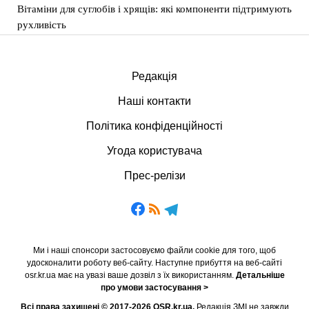
Вітаміни для суглобів і хрящів: які компоненти підтримують
рухливість
Редакція
Наші контакти
Політика конфіденційності
Угода користувача
Прес-релізи
Ми і наші спонсори застосовуємо файли cookie для того, щоб
удосконалити роботу веб-сайту. Наступне прибуття на веб-сайті
osr.kr.ua має на увазі ваше дозвіл з їх використанням.
Детальніше
про умови застосування >
Всі права захищені © 2017-2026 OSR.kr.ua.
Редакція ЗМІ не завжди