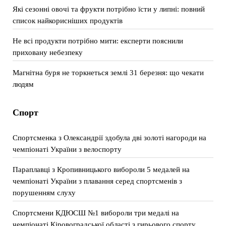
Які сезонні овочі та фрукти потрібно їсти у липні: повний
список найкорисніших продуктів
Не всі продукти потрібно мити: експерти пояснили
приховану небезпеку
Магнітна буря не торкнеться землі 31 березня: що чекати
людям
Спорт
Спортсменка з Олександрії здобула дві золоті нагороди на
чемпіонаті України з велоспорту
Параплавці з Кропивницького вибороли 5 медалей на
чемпіонаті України з плавання серед спортсменів з
порушенням слуху
Спортсмени КДЮСШ №1 вибороли три медалі на
чемпіонаті Кіровоградської області з гирьового спорту