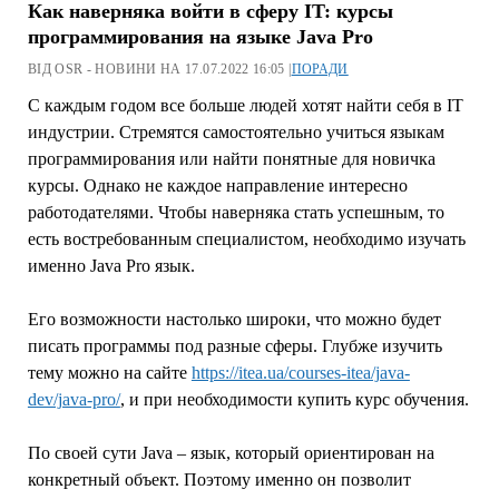
Как наверняка войти в сферу IT: курсы
программирования на языке Java Pro
ВІД OSR - НОВИНИ НА 17.07.2022 16:05 |
ПОРАДИ
С каждым годом все больше людей хотят найти себя в
IT
индустрии. Стремятся самостоятельно учиться языкам
программирования или найти понятные для новичка
курсы. Однако не каждое направление интересно
работодателями. Чтобы наверняка стать успешным, то
есть востребованным специалистом, необходимо изучать
именно Java Pro язык.
Его возможности настолько широки, что можно будет
писать программы под разные сферы. Глубже изучить
тему можно на сайте
https://itea.ua/courses-itea/java-
dev/java-pro/
, и при необходимости купить курс обучения.
По своей сути Java – язык, который ориентирован на
конкретный объект. Поэтому именно он позволит