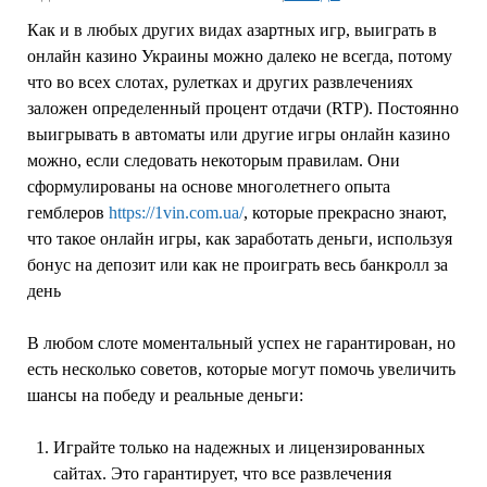
Как и в любых других видах азартных игр, выиграть в
онлайн казино Украины можно далеко не всегда, потому
что во всех слотах, рулетках и других развлечениях
заложен определенный процент отдачи (RTP). Постоянно
выигрывать в автоматы или другие игры онлайн казино
можно, если следовать некоторым правилам. Они
сформулированы на основе многолетнего опыта
гемблеров
https://1vin.com.ua/
, которые прекрасно знают,
что такое онлайн игры, как заработать деньги, используя
бонус на депозит или как не проиграть весь банкролл за
день
В любом слоте моментальный успех не гарантирован, но
есть несколько советов, которые могут помочь увеличить
шансы на победу и реальные деньги:
Играйте только на надежных и лицензированных
сайтах. Это гарантирует, что все развлечения