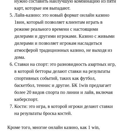
нужно составить наилучшую комбинацию из пяти
карт, которые им выпадают.
Лайв-казино: это новый формат онлайн казино
1вин, который позволяет клиентам играть в
режиме реального времени с настоящими
дилерами и другими игроками. Казино с живыми
дилерами и позволяет игрокам насладиться
атмосферой традиционных казино, не выходя из
дома.
Ставки на спорт: это разновидность азартных игр,
в которой бетторы делают ставки на результаты
спортивных событий, таких как футбол,
баскетбол, теннис и другие. БК 1win предлагает
более 20 видов спорта по линии и лайв, включая
киберспорт.
Кости: это игра, в которой игроки делают ставки
на результаты броска костей.
Кроме того, многие онлайн казино, как 1 win,