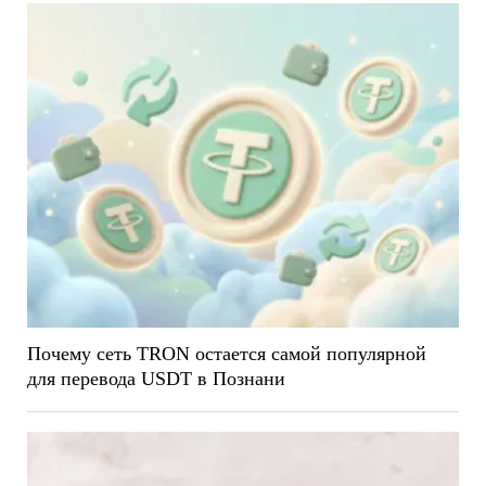
Почему сеть TRON остается самой популярной
для перевода USDT в Познани