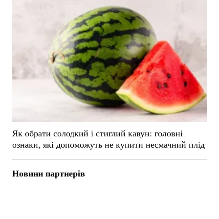
Як обрати солодкий і стиглий кавун: головні
ознаки, які допоможуть не купити несмачний плід
Новини партнерів