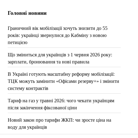
Головні новини
Граничний вік мобілізації хочуть знизити до 55
років: українці звернулися до Кабміну з новою
петицією
Що зміниться для українців з 1 червня 2026 року:
зарплати, бронювання та нові правила
В Україні готують масштабну реформу мобілізації:
ТЦК можуть замінити «Офісами резерву+» і змінити
систему контрактів
Тариф на газ у травні 2026: чого чекати українцям
після закінчення фіксованої ціни
Новий закон про тарифи ЖКП: чи зросте ціна на
воду для українців