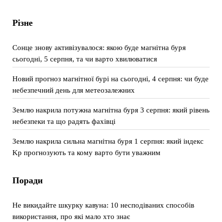
Різне
Сонце знову активізувалося: якою буде магнітна буря
сьогодні, 5 серпня, та чи варто хвилюватися
Новий прогноз магнітної бурі на сьогодні, 4 серпня: чи буде
небезпечний день для метеозалежних
Землю накрила потужна магнітна буря 3 серпня: який рівень
небезпеки та що радять фахівці
Землю накрила сильна магнітна буря 1 серпня: який індекс
Kp прогнозують та кому варто бути уважним
Поради
Не викидайте шкурку кавуна: 10 несподіваних способів
використання, про які мало хто знає