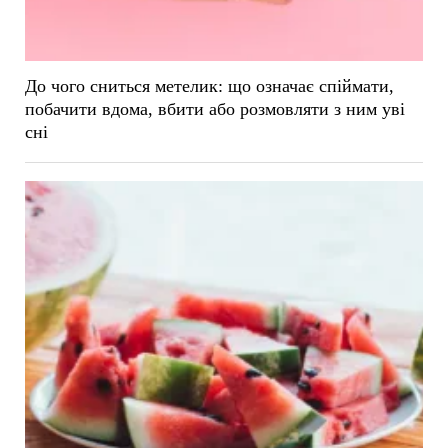
До чого сниться метелик: що означає спіймати,
побачити вдома, вбити або розмовляти з ним уві
сні