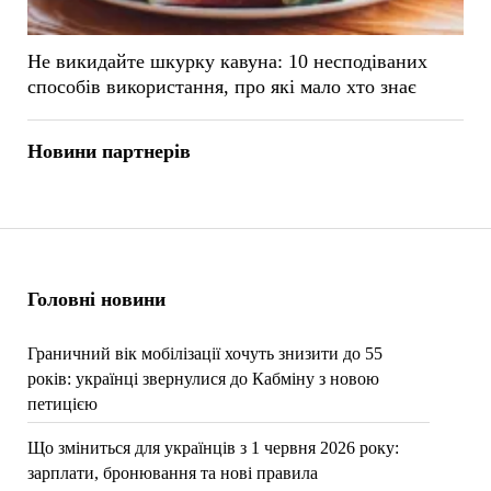
Не викидайте шкурку кавуна: 10 несподіваних
способів використання, про які мало хто знає
Новини партнерів
Головні новини
Граничний вік мобілізації хочуть знизити до 55
років: українці звернулися до Кабміну з новою
петицією
Що зміниться для українців з 1 червня 2026 року:
зарплати, бронювання та нові правила