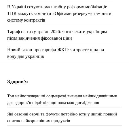
В Україні готують масштабну реформу мобілізації:
ТЦК можуть замінити «Офісами резерву+» і змінити
систему контрактів
Тариф на газ у травні 2026: чого чекати українцям
після закінчення фіксованої ціни
Новий закон про тарифи ЖКП: чи зросте ціна на
воду для українців
Здоров'я
Три найпопулярніші соцмережі визнали найшкідливішими
для здоров’я підлітків: що показало дослідження
Які сезонні овочі та фрукти потрібно їсти у липні: повний
список найкорисніших продуктів