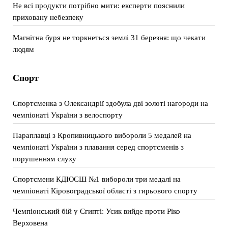
Не всі продукти потрібно мити: експерти пояснили
приховану небезпеку
Магнітна буря не торкнеться землі 31 березня: що чекати
людям
Спорт
Спортсменка з Олександрії здобула дві золоті нагороди на
чемпіонаті України з велоспорту
Параплавці з Кропивницького вибороли 5 медалей на
чемпіонаті України з плавання серед спортсменів з
порушенням слуху
Спортсмени КДЮСШ №1 вибороли три медалі на
чемпіонаті Кіровоградської області з гирьового спорту
Чемпіонський бій у Єгипті: Усик вийде проти Ріко
Верховена