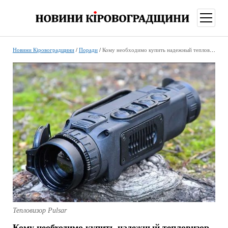
відкри
меню
Новини Кіровоградщини
/
Поради
/
Кому необходимо купить надежный тепловизор в Украине
Тепловизор Pulsar
Кому необходимо купить надежный тепловизор