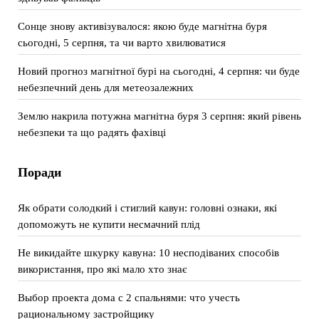
Сонце знову активізувалося: якою буде магнітна буря
сьогодні, 5 серпня, та чи варто хвилюватися
Новий прогноз магнітної бурі на сьогодні, 4 серпня: чи буде
небезпечний день для метеозалежних
Землю накрила потужна магнітна буря 3 серпня: який рівень
небезпеки та що радять фахівці
Поради
Як обрати солодкий і стиглий кавун: головні ознаки, які
допоможуть не купити несмачний плід
Не викидайте шкурку кавуна: 10 несподіваних способів
використання, про які мало хто знає
Выбор проекта дома с 2 спальнями: что учесть
рациональному застройщику