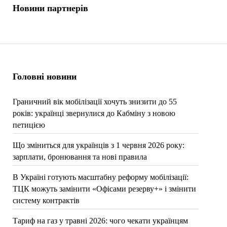
Новини партнерів
Головні новини
Граничний вік мобілізації хочуть знизити до 55
років: українці звернулися до Кабміну з новою
петицією
Що зміниться для українців з 1 червня 2026 року:
зарплати, бронювання та нові правила
В Україні готують масштабну реформу мобілізації:
ТЦК можуть замінити «Офісами резерву+» і змінити
систему контрактів
Тариф на газ у травні 2026: чого чекати українцям