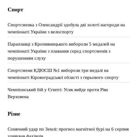
Спорт
Спортсменка з Олександрії здобула дві золоті нагороди на
чемпіонаті України з велоспорту
Параплавці з Кропивницького вибороли 5 медалей на
чемпіонаті України з плавання серед спортсменів з
порушенням слуху
Спортсмени КДЮСШ №1 вибороли три медалі на
чемпіонаті Кіровоградської області з гирьового спорту
Чемпіонський бій у Єгипті: Усик вийде проти Ріко
Верховена
Різне
Сонячний удар по Землі: прогноз магнітної бурі на 6 серпня
здивував фахівців