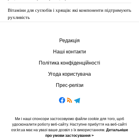
Вітаміни для суглобів і хрящів: які компоненти підтримують
рухливість
Редакція
Наші контакти
Політика конфіденційності
Угода користувача
Прес-релізи
Ми і наші спонсори застосовуємо файли cookie для того, щоб
удосконалити роботу веб-сайту. Наступне прибуття на веб-сайті
osr.kr.ua має на увазі ваше дозвіл з їх використанням.
Детальніше
про умови застосування >