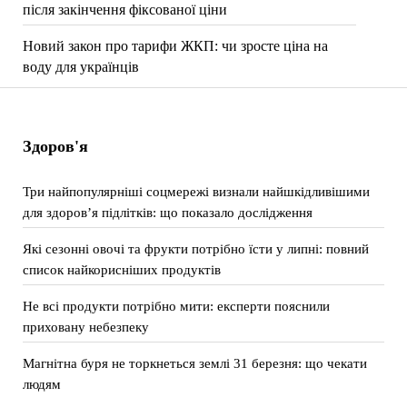
після закінчення фіксованої ціни
Новий закон про тарифи ЖКП: чи зросте ціна на
воду для українців
Здоров'я
Три найпопулярніші соцмережі визнали найшкідливішими
для здоров’я підлітків: що показало дослідження
Які сезонні овочі та фрукти потрібно їсти у липні: повний
список найкорисніших продуктів
Не всі продукти потрібно мити: експерти пояснили
приховану небезпеку
Магнітна буря не торкнеться землі 31 березня: що чекати
людям