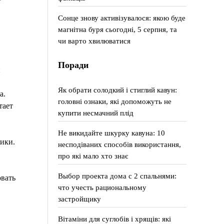
Сонце знову активізувалося: якою буде
магнітна буря сьогодні, 5 серпня, та
чи варто хвилюватися
Поради
й
Як обрати солодкий і стиглий кавун:
а.
головні ознаки, які допоможуть не
тает
купити несмачний плід
Не викидайте шкурку кавуна: 10
ики.
несподіваних способів використання,
про які мало хто знає
Выбор проекта дома с 2 спальнями:
овать
что учесть рациональному
застройщику
Вітаміни для суглобів і хрящів: які