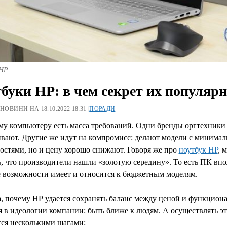
 HP
буки HP: в чем секрет их популяр
 НОВИНИ НА 18.10.2022 18:31 |
ПОРАДИ
му компьютеру есть масса требований. Одни бренды оргтехники
вают. Другие же идут на компромисс: делают модели с минима
остями, но и цену хорошо снижают. Говоря же про
ноутбук HP
, 
, что производители нашли «золотую середину». То есть ПК вп
 возможности имеет и относится к бюджетным моделям.
, почему НР удается сохранять баланс между ценой и функцион
 в идеологии компании: быть ближе к людям. А осуществлять э
тся несколькими шагами: