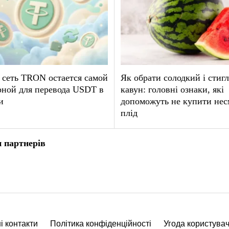
 сеть TRON остается самой
Як обрати солодкий і стиг
рной для перевода USDT в
кавун: головні ознаки, які
и
допоможуть не купити не
плід
 партнерів
і контакти
Політика конфіденційності
Угода користува