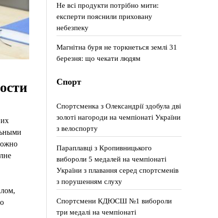
Не всі продукти потрібно мити:
експерти пояснили приховану
небезпеку
Магнітна буря не торкнеться землі 31
березня: що чекати людям
Спорт
ности
Спортсменка з Олександрії здобула дві
золоті нагороди на чемпіонаті України
 их
з велоспорту
льными
можно
Параплавці з Кропивницького
олне
вибороли 5 медалей на чемпіонаті
України з плавання серед спортсменів
з порушенням слуху
алом,
Спортсмени КДЮСШ №1 вибороли
то
три медалі на чемпіонаті