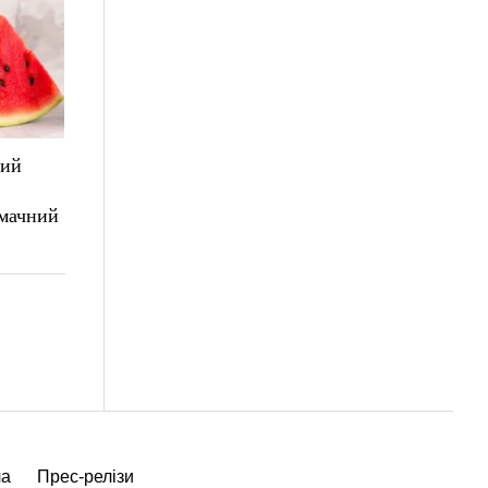
лий
смачний
ча
Прес-релізи