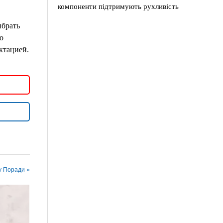
компоненти підтримують рухливість
ыбрать
о
ктацией.
у Поради »