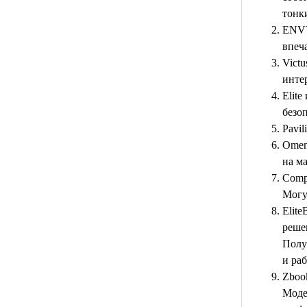
тонк
ENVY
впеч
Victu
инте
Elit
безо
Pavil
Omen
на м
Comp
Могу
Elite
реше
Полу
и ра
Zboo
Моде