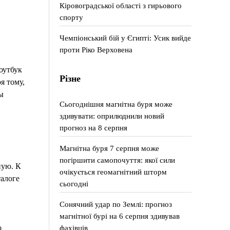
Кіровоградської області з гирьового
спорту
Чемпіонський бій у Єгипті: Усик вийде
проти Ріко Верховена
оутбук
Різне
я тому,
ы
Сьогоднішня магнітна буря може
здивувати: оприлюднили новий
прогноз на 8 серпня
Магнітна буря 7 серпня може
погіршити самопочуття: якої сили
ную. К
очікується геомагнітний шторм
талоге
сьогодні
Сонячний удар по Землі: прогноз
магнітної бурі на 6 серпня здивував
фахівців
о