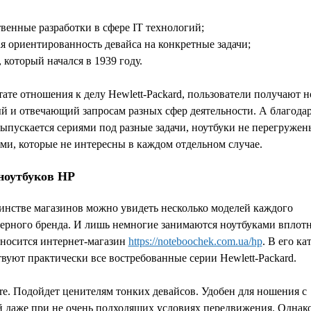
твенные разработки в сфере IT технологий;
ая ориентированность девайса на конкретные задачи;
 который начался в 1939 году.
тате отношения к делу Hewlett-Packard, пользователи получают н
 и отвечающий запросам разных сфер деятельности. А благодар
ыпускается сериями под разные задачи, ноутбуки не перегружен
и, которые не интересны в каждом отдельном случае.
ноутбуков HP
инстве магазинов можно увидеть несколько моделей каждого
ерного бренда. И лишь немногие занимаются ноутбуками вплот
тносится интернет-магазин
https://noteboochek.com.ua/hp
. В его ка
твуют практически все востребованные серии
Hewlett-Packard.
tre. Подойдет ценителям тонких девайсов. Удобен для ношения с
й даже при не очень подходящих условиях передвижения. Однак