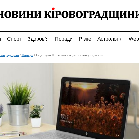
и
Спорт
Здоров’я
Поради
Різне
Астрологія
Web
овоградщини
/
Поради
/
Ноутбуки HP: в чем секрет их популярности