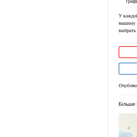
граф
У каждо
машину п
выбрать
Опубліко
Більше 