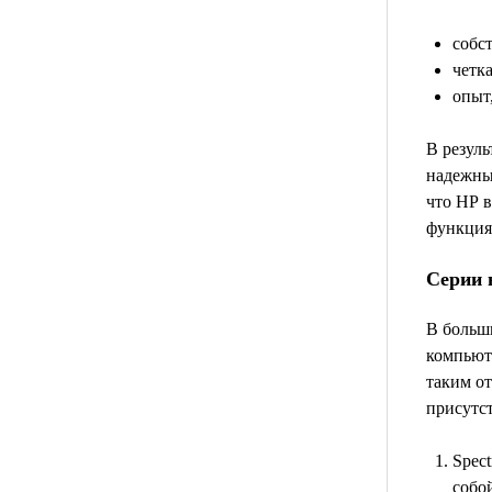
собс
четк
опыт,
В резуль
надежный
что НР в
функциям
Серии 
В больш
компьют
таким о
присутс
Spec
собо