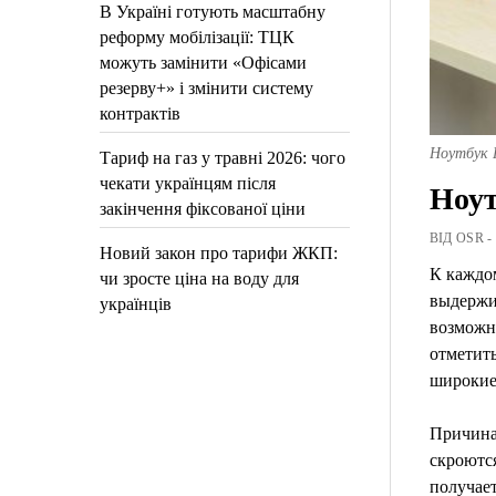
В Україні готують масштабну
реформу мобілізації: ТЦК
можуть замінити «Офісами
резерву+» і змінити систему
контрактів
Ноутбук
Тариф на газ у травні 2026: чого
чекати українцям після
Ноут
закінчення фіксованої ціни
ВІД OSR -
Новий закон про тарифи ЖКП:
К каждо
чи зросте ціна на воду для
выдержи
українців
возможн
отметить
широкие
Причина
скроются
получае