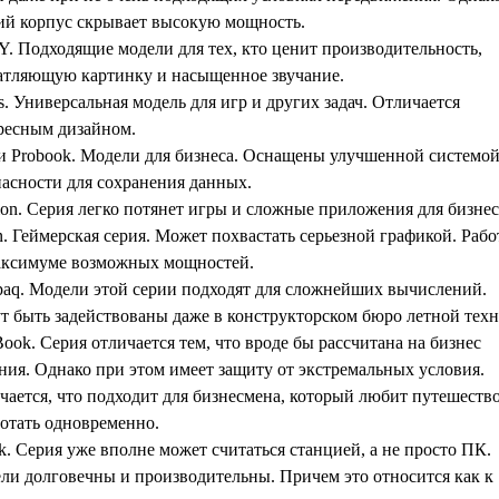
ий корпус скрывает высокую мощность.
. Подходящие модели для тех, кто ценит производительность,
атляющую картинку и насыщенное звучание.
s. Универсальная модель для игр и других задач. Отличается
ресным дизайном.
e и Probook. Модели для бизнеса. Оснащены улучшенной системо
пасности для сохранения данных.
ion. Серия легко потянет игры и сложные приложения для бизнес
. Геймерская серия. Может похвастать серьезной графикой. Рабо
аксимуме возможных мощностей.
aq. Модели этой серии подходят для сложнейших вычислений.
т быть задействованы даже в конструкторском бюро летной техн
Book. Серия отличается тем, что вроде бы рассчитана на бизнес
ния. Однако при этом имеет защиту от экстремальных условия.
чается, что подходит для бизнесмена, который любит путешеств
ботать одновременно.
k. Серия уже вполне может считаться станцией, а не просто ПК.
ли долговечны и производительны. Причем это относится как к