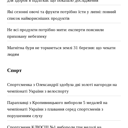
для здоров’я підлітків: що показало дослідження
Які сезонні овочі та фрукти потрібно їсти у липні: повний
список найкорисніших продуктів
Не всі продукти потрібно мити: експерти пояснили
приховану небезпеку
Магнітна буря не торкнеться землі 31 березня: що чекати
людям
Спорт
Спортсменка з Олександрії здобула дві золоті нагороди на
чемпіонаті України з велоспорту
Параплавці з Кропивницького вибороли 5 медалей на
чемпіонаті України з плавання серед спортсменів з
порушенням слуху
Спортсмени КДЮСШ №1 вибороли три медалі на