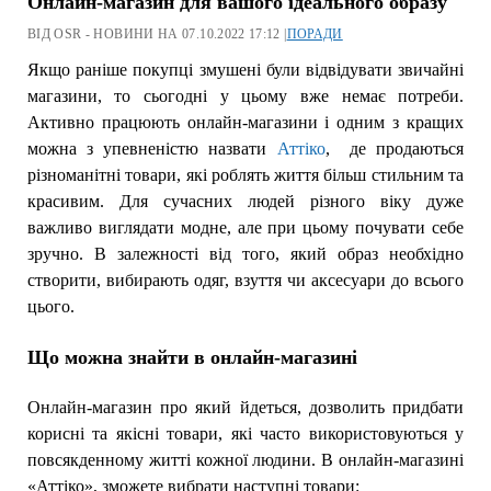
Онлайн-магазин для вашого ідеального образу
ВІД OSR - НОВИНИ НА 07.10.2022 17:12 |
ПОРАДИ
Якщо раніше покупці змушені були відвідувати звичайні
магазини, то сьогодні у цьому вже немає потреби.
Активно працюють онлайн-магазини і одним з кращих
можна з упевненістю назвати
Аттіко
, де продаються
різноманітні товари, які роблять життя більш стильним та
красивим. Для сучасних людей різного віку дуже
важливо виглядати модне, але при цьому почувати себе
зручно. В залежності від того, який образ необхідно
створити, вибирають одяг, взуття чи аксесуари до всього
цього.
Що можна знайти в онлайн-магазині
Онлайн-магазин про який йдеться, дозволить придбати
корисні та якісні товари, які часто використовуються у
повсякденному житті кожної людини. В онлайн-магазині
«Аттіко», зможете вибрати наступні товари: