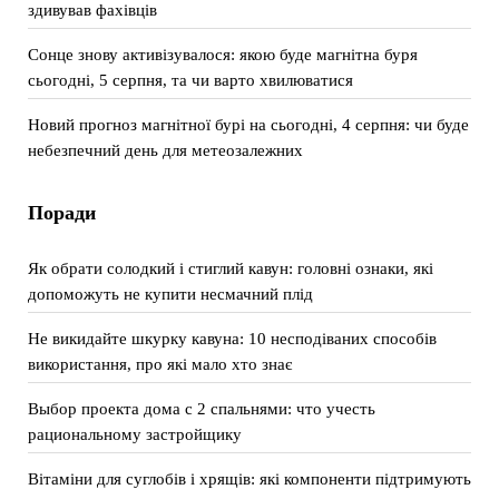
здивував фахівців
Сонце знову активізувалося: якою буде магнітна буря
сьогодні, 5 серпня, та чи варто хвилюватися
Новий прогноз магнітної бурі на сьогодні, 4 серпня: чи буде
небезпечний день для метеозалежних
Поради
Як обрати солодкий і стиглий кавун: головні ознаки, які
допоможуть не купити несмачний плід
Не викидайте шкурку кавуна: 10 несподіваних способів
використання, про які мало хто знає
Выбор проекта дома с 2 спальнями: что учесть
рациональному застройщику
Вітаміни для суглобів і хрящів: які компоненти підтримують