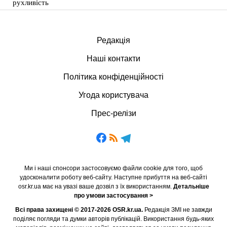
рухливість
Редакція
Наші контакти
Політика конфіденційності
Угода користувача
Прес-релізи
Ми і наші спонсори застосовуємо файли cookie для того, щоб
удосконалити роботу веб-сайту. Наступне прибуття на веб-сайті
osr.kr.ua має на увазі ваше дозвіл з їх використанням.
Детальніше
про умови застосування >
Всі права захищені © 2017-2026 OSR.kr.ua.
Редакція ЗМІ не завжди
поділяє погляди та думки авторів публікацій. Використання будь-яких