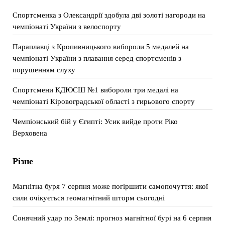
Спортсменка з Олександрії здобула дві золоті нагороди на
чемпіонаті України з велоспорту
Параплавці з Кропивницького вибороли 5 медалей на
чемпіонаті України з плавання серед спортсменів з
порушенням слуху
Спортсмени КДЮСШ №1 вибороли три медалі на
чемпіонаті Кіровоградської області з гирьового спорту
Чемпіонський бій у Єгипті: Усик вийде проти Ріко
Верховена
Різне
Магнітна буря 7 серпня може погіршити самопочуття: якої
сили очікується геомагнітний шторм сьогодні
Сонячний удар по Землі: прогноз магнітної бурі на 6 серпня