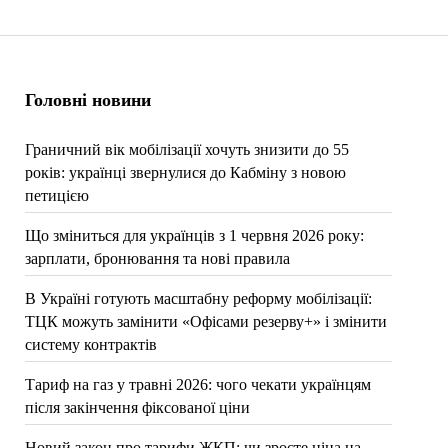
Головні новини
Граничний вік мобілізації хочуть знизити до 55
років: українці звернулися до Кабміну з новою
петицією
Що зміниться для українців з 1 червня 2026 року:
зарплати, бронювання та нові правила
В Україні готують масштабну реформу мобілізації:
ТЦК можуть замінити «Офісами резерву+» і змінити
систему контрактів
Тариф на газ у травні 2026: чого чекати українцям
після закінчення фіксованої ціни
Новий закон про тарифи ЖКП: чи зросте ціна на