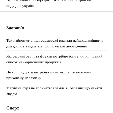
воду для українців
Здоров'я
Три найпопулярніші соцмережі визнали найшкідливішими
для здоров’я підлітків: що показало дослідження
Які сезонні овочі та фрукти потрібно їсти у липні: повний
список найкорисніших продуктів
Не всі продукти потрібно мити: експерти пояснили
приховану небезпеку
Магнітна буря не торкнеться землі 31 березня: що чекати
людям
Спорт