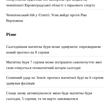
чемпіонаті Кіровоградської області з гирьового спорту
Чемпіонський бій у Єгипті: Усик вийде проти Ріко
Верховена
Різне
Сьогоднішня магнітна буря може здивувати: оприлюднили
новий прогноз на 8 серпня
Магнітна буря 7 серпня може погіршити самопочуття: якої
сили очікується геомагнітний шторм сьогодні
Сонячний удар по Землі: прогноз магнітної бурі на 6 серпня
здивував фахівців
Сонце знову активізувалося: якою буде магнітна буря
сьогодні, 5 серпня, та чи варто хвилюватися