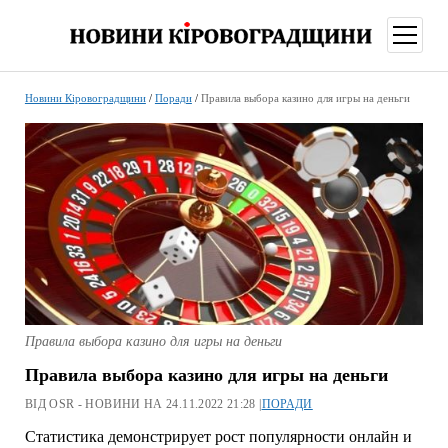
відкри
меню
Новини Кіровоградщини
/
Поради
/
Правила выбора казино для игры на деньги
Правила выбора казино для игры на деньги
Правила выбора казино для игры на деньги
ВІД OSR - НОВИНИ НА 24.11.2022 21:28 |
ПОРАДИ
Статистика демонстрирует рост популярности онлайн и