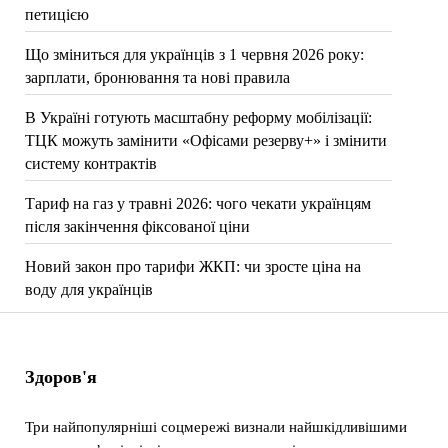
петицією
Що зміниться для українців з 1 червня 2026 року:
зарплати, бронювання та нові правила
В Україні готують масштабну реформу мобілізації:
ТЦК можуть замінити «Офісами резерву+» і змінити
систему контрактів
Тариф на газ у травні 2026: чого чекати українцям
після закінчення фіксованої ціни
Новий закон про тарифи ЖКП: чи зросте ціна на
воду для українців
Здоров'я
Три найпопулярніші соцмережі визнали найшкідливішими