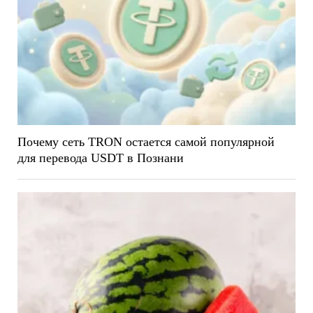
Почему сеть TRON остается самой популярной
для перевода USDT в Познани