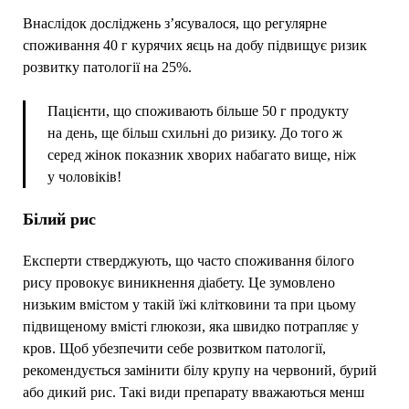
Внаслідок досліджень з’ясувалося, що регулярне
споживання 40 г курячих яєць на добу підвищує ризик
розвитку патології на 25%.
Пацієнти, що споживають більше 50 г продукту
на день, ще більш схильні до ризику. До того ж
серед жінок показник хворих набагато вище, ніж
у чоловіків!
Білий рис
Експерти стверджують, що часто споживання білого
рису провокує виникнення діабету. Це зумовлено
низьким вмістом у такій їжі клітковини та при цьому
підвищеному вмісті глюкози, яка швидко потрапляє у
кров. Щоб убезпечити себе розвитком патології,
рекомендується замінити білу крупу на червоний, бурий
або дикий рис. Такі види препарату вважаються менш