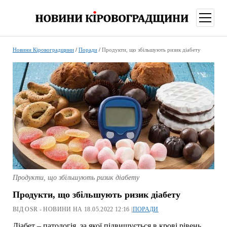
відкри
меню
Новини Кіровоградщини
/
Поради
/
Продукти, що збільшують ризик діабету
Продукти, що збільшують ризик діабету
Продукти, що збільшують ризик діабету
ВІД OSR - НОВИНИ НА 18.05.2022 12:16 |
ПОРАДИ
Діабет – патологія, за якої підвищується в крові рівень