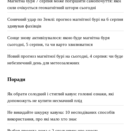
Магнітна буря 7 серпня може погіршити самопочуття: якої
сили очікується геомагнітний шторм сьогодні
Сонячний удар по Землі: прогноз магнітної бурі на 6 серпня
здивував фахівців
Сонце знову активізувалося: якою буде магнітна буря
сьогодні, 5 серпня, та чи варто хвилюватися
Новий прогноз магнітної бурі на сьогодні, 4 серпня: чи буде
небезпечний день для метеозалежних
Поради
Як обрати солодкий і стиглий кавун: головні ознаки, які
допоможуть не купити несмачний плід
Не викидайте шкурку кавуна: 10 несподіваних способів
використання, про які мало хто знає
Выбор проекта дома с 2 спальнями: что учесть