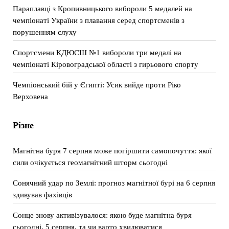
Параплавці з Кропивницького вибороли 5 медалей на
чемпіонаті України з плавання серед спортсменів з
порушенням слуху
Спортсмени КДЮСШ №1 вибороли три медалі на
чемпіонаті Кіровоградської області з гирьового спорту
Чемпіонський бій у Єгипті: Усик вийде проти Ріко
Верховена
Різне
Магнітна буря 7 серпня може погіршити самопочуття: якої
сили очікується геомагнітний шторм сьогодні
Сонячний удар по Землі: прогноз магнітної бурі на 6 серпня
здивував фахівців
Сонце знову активізувалося: якою буде магнітна буря
сьогодні, 5 серпня, та чи варто хвилюватися