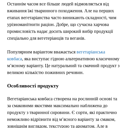
Останнім часом все більше людей відмовляється від
вживання їжі тваринного походження. Але на перших
етапах вегетаріанства часто виникають складності, чим
урізноманітнити раціон. Добре, що сучасна харчова
промисловість надає досить широкий вибір продукції
спеціально для вегетеріанців та веганів.
Популярним варіантом вважається
вегетаріанська
ковбаса
, яка виступає гідною альтернативою класичному
м’ясному варіанту. Це натуральний та смачний продукт з
великою кількістю поживних речовин.
Особливості продукту
Вегетаріанська ковбаса створена на рослинній основі та
за смаковими якостями максимально наближена до
продукту з тваринної сировини. Є сорти, які практично
неможливо відрізнити від м’ясного варіанту за смаком,
зовнішнім виглядом, текстурою та ароматом. Але в