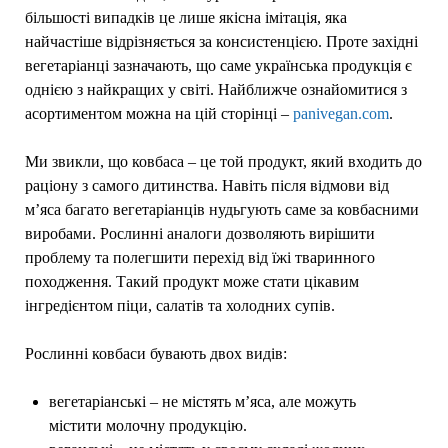
більшості випадків це лише якісна імітація, яка
найчастіше відрізняється за консистенцією. Проте західні
вегетаріанці зазначають, що саме українська продукція є
однією з найкращих у світі. Найближче ознайомитися з
асортиментом можна на цій сторінці –
panivegan.com
.
Ми звикли, що ковбаса – це той продукт, який входить до
раціону з самого дитинства. Навіть після відмови від
м’яса багато вегетаріанців нудьгують саме за ковбасними
виробами. Рослинні аналоги дозволяють вирішити
проблему та полегшити перехід від їжі тваринного
походження. Такий продукт може стати цікавим
інгредієнтом піци, салатів та холодних супів.
Рослинні ковбаси бувають двох видів:
вегетаріанські – не містять м’яса, але можуть
містити молочну продукцію.