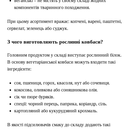
веганські – не містять у своєму складі жодних
компонентів тваринного походження.
При цьому асортимент вражає: копчені, варені, паштетні,
сервелат, зеленець або суджук.
З чого виготовляють рослинні ковбаси?
Головним продуктом у складі виступає рослинний білок.
В основу вегетаріанської ковбаси можуть входити такі
інгредієнти:
соя, пшениця, горох, квасоля, нут або сочевиця.
кокосова, оливкова або соняшникова олія.
сік чи пюре буряків.
спеції: чорний перець, паприка, коріандр, сіль.
картопляний або кукурудзяний крохмаль.
В якості підсилювачів смаку до складу додають такі