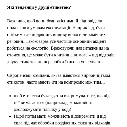
Які тенденції у друці етикеток?
Важливо, щоб вони були якісними й відповідали
подальшим умовам експлуатації. Наприклад, були
стійкими до подряпин, впливу вологи чи хімічних
речовин. Також зараз усе частіше основний акцент
робиться на екологію. Враховуючи навантаження на
оточення, це може бути критична вимога – від відходів
друку етикеток до переробки їхнього упакування.
Європейські компанії, які займаються виробництвом
етикеток, часто мають іти на компроміс між тим…
щоб етикетка була здатна витримувати те, що від
неї вимагається (наприклад, можливість
охолоджувати пляшку у воді)
і щоб потім мати можливість відокремити її від
скла під час обробки розділених скляних відходів.