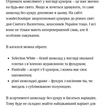
Отримати комплімент у вигляді цукерок – це вже звично
на будь-яке свято. Якщо ж хочеться здивувати, то саме
шоколад без цукру допоможе в цьому. На сайті
wander.boutique запропоновані цукерки до різних свят:
дня Святого Валентина, захисників України тощо. І всі
вони не тільки мають неперевершений смак, але й
особливе пакування.
В каталозі можна обрати:
Selection White – білий шоколад у вигляді овальної
плитки з в’яленою журавлиною та фундуком;
Pastivalle – асорті з 9 цукерок, і кожна має своє
наповнення;
різні шоколадні драже – фундук з насінням чіа, чи
мигдаль з сублімованою полуницею.
В асортименті шоколаду без цукру в багатьох варіаціях.
Тому буде не складно знайти найцікавіший варіант для