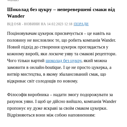
Шоколад без цукру – неперевершені смаки від
Wander
ВІД OSR - НОВИНИ НА 14.02.2023 12:18 |
ПОРАДИ
Поціновувачам цукерок присвячується – це навіть на
половину не висловлює те, що робить компанія Wander.
Новий підхід до створення цукерок проглядається у
кожному виробі, яки лоскоче уяву та смакові рецептори.
Чого тільки вартий
шоколад без цукру
, який можна
замовити в онлайн-boutique. І це не просто цукерка, а
витвір мистецтва, в якому збалансований смак, що
відкриває світ солодощів по новому.
Філософія виробника – надати змогу подорожувати за
рахунок уяви. І щоб це дійсно вийшло, компанія Wander
пропонує ну дуже яскраві за своїм смаком цукерки.
Відрізняються вони між собою наповненням: