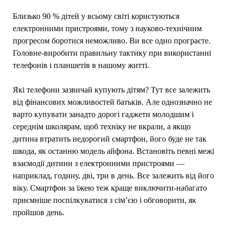
Близько 90 % дітей у всьому світі користуються
електронними пристроями, тому з науково-технічним
прогресом боротися неможливо. Ви все одно програєте.
Головне-виробити правильну тактику при використанні
телефонів і планшетів в нашому житті.
Які телефони зазвичай купують дітям? Тут все залежить
від фінансових можливостей батьків. Але однозначно не
варто купувати занадто дорогі гаджети молодшим і
середнім школярам, щоб техніку не вкрали, а якщо
дитина втратить недорогий смартфон, його буде не так
шкода, як останню модель айфона. Встановіть певні межі
взаємодії дитини з електронними пристроями —
наприклад, годину, дві, три в день. Все залежить від його
віку. Смартфон за їжею теж краще виключити-набагато
приємніше поспілкуватися з сім’єю і обговорити, як
пройшов день.