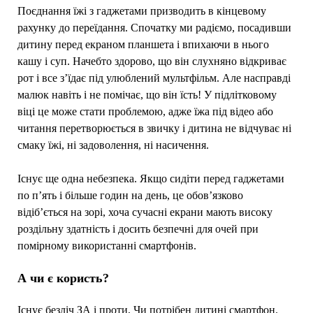
Поєднання їжі з гаджетами призводить в кінцевому
рахунку до переїдання. Спочатку ми радіємо, посадивши
дитину перед екраном планшета і впихаючи в нього
кашу і суп. Начебто здорово, що він слухняно відкриває
рот і все з’їдає під улюблений мультфільм. Але насправді
малюк навіть і не помічає, що він їсть! У підлітковому
віці це може стати проблемою, адже їжа під відео або
читання перетворюється в звичку і дитина не відчуває ні
смаку їжі, ні задоволення, ні насичення.
Існує ще одна небезпека. Якщо сидіти перед гаджетами
по п’ять і більше годин на день, це обов’язково
відіб’ється на зорі, хоча сучасні екрани мають високу
роздільну здатність і досить безпечні для очей при
помірному використанні смартфонів.
А чи є користь?
Існує безліч ЗА і проти, Чи потрібен дитині смартфон.