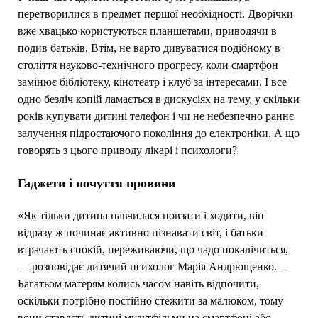
перетворилися в предмет першої необхідності. Дворічки
вже хвацько користуються планшетами, приводячи в
подив батьків. Втім, не варто дивуватися подібному в
століття науково-технічного прогресу, коли смартфон
замінює бібліотеку, кінотеатр і клуб за інтересами. І все
одно безліч копій ламається в дискусіях на тему, у скільки
років купувати дитині телефон і чи не небезпечно раннє
залучення підростаючого покоління до електроніки. А що
говорять з цього приводу лікарі і психологи?
Гаджети і почуття провини
«Як тільки дитина навчилася повзати і ходити, він
відразу ж починає активно пізнавати світ, і батьки
втрачають спокій, переживаючи, що чадо покалічиться,
— розповідає дитячий психолог Марія Андрющенко. –
Багатьом матерям колись часом навіть відпочити,
оскільки потрібно постійно стежити за малюком, тому
вони ставлять дитині мультфільми на смартфоні або