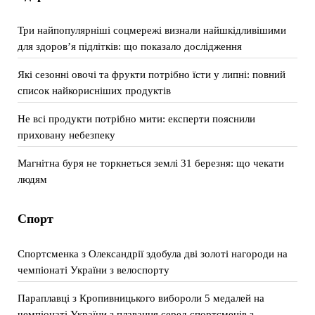
Три найпопулярніші соцмережі визнали найшкідливішими
для здоров’я підлітків: що показало дослідження
Які сезонні овочі та фрукти потрібно їсти у липні: повний
список найкорисніших продуктів
Не всі продукти потрібно мити: експерти пояснили
приховану небезпеку
Магнітна буря не торкнеться землі 31 березня: що чекати
людям
Спорт
Спортсменка з Олександрії здобула дві золоті нагороди на
чемпіонаті України з велоспорту
Параплавці з Кропивницького вибороли 5 медалей на
чемпіонаті України з плавання серед спортсменів з