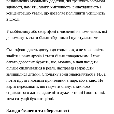
розвиваючих мобільних додатків, які тренують розумові
здібності, пам’ять, увагу, кмітливість, винахідливість і
концентрацію уваги, що дозволяє поліпшити успішність
в школі.
У мобільнику або смартфоні є численні напоминалки, які
допоможуть стати більш зібраними і пунктуальними.
Смартфони дають доступ до соцмереж, а це можливість
знайти нових друзів і стати більш товариським. І хоча
багато дорослих бурчать, що, мовляв, в наш час діти
більше спілкувалися в реалі, насправді і зараз діти
залишилися дітьми. Спочатку вони знайомляться в FB, а
потім йдуть з новими приятелями в парк або в кіно. Не
варто переживати, що гаджети стануть заміною
справжнього життя, адже діти дуже активні і допитливі,
хоча ситуації бувають різні.
Заходи безпеки та обережності