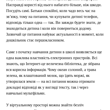
Насправді користі від нього набагато більше, ніж шкоди.
Посудіть самі. Батьки спокійні, коли чадо весь час на
зв’язку, тому на питання, чи купувати дитині телефон,
відповідь тільки одна — так. Ви завжди будете знати, де
знаходиться дитина і коли він повернеться додому.
Зазвичай це питання набуває актуальності в момент, коли
дошкільник стає першокласником.
Саме з початку навчання дитини в школі виявляється ще
одна важлива властивість електронних пристроїв. Всі
знають, що Інтернет-це величезна бібліотека, де зібрана
вся корисна інформація. Чому океан солоний, а трава
зелена, як влаштований мозок, що їдять моржі, як
утворилася земля — на всі питання можна отримати
докладні відповіді як у вигляді тексту, так і через
навчальні мультфільми.
У віртуальному просторі можна знайти безліч