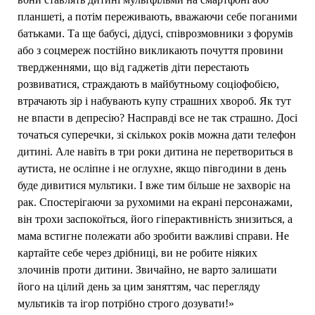
планшеті, а потім переживають, вважаючи себе поганими
батьками. Та ще бабусі, дідусі, співрозмовники з форумів
або з соцмереж постійно викликають почуття провини
твердженнями, що від гаджетів діти перестають
розвиватися, страждають в майбутньому соціофобією,
втрачають зір і набувають купу страшних хвороб. Як тут
не впасти в депресію? Насправді все не так страшно. Досі
точаться суперечки, зі скількох років можна дати телефон
дитині. Але навіть в три роки дитина не перетвориться в
аутиста, не осліпне і не оглухне, якщо півгодини в день
буде дивитися мультики. І вже тим більше не захворіє на
рак. Спостерігаючи за рухомими на екрані персонажами,
він трохи заспокоїться, його гіперактивність знизиться, а
мама встигне полежати або зробити важливі справи. Не
картайте себе через дрібниці, ви не робите ніяких
злочинів проти дитини. Звичайно, не варто залишати
його на цілий день за цим заняттям, час перегляду
мультиків та ігор потрібно строго дозувати!»