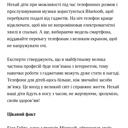
Нехай діти при можливості під час телефонних розмов і
прослуховування музики користуються Bluetooth, щоб
перебувати подалі від гаджетів. На ніч телефон краще
відключати, щоб він не випромінював електромагнітні
хвилі в спальні. А ще, вибираючи модель смартфона,
віддавайте перевагу телефонам з великим екраном, щоб
не напружувати очі.
Експерти стверджують, що в майбутньому велика
частина професій буде пов’язана з інтернетом, тому
навички роботи з гаджетами можуть дуже стати в нагоді.
Телефони для дітей-щось більше, ніж звичайні засоби
зв’язку. Це вихід у великий світ і справжнє життя. Нехай
ваші діти йдуть в ногу з часом, не жертвуючи, зрозуміло,
своїм здоров’ям!
Цікавий факт
Білл Гейтс, один з творців Microsoft, обмежував своїх