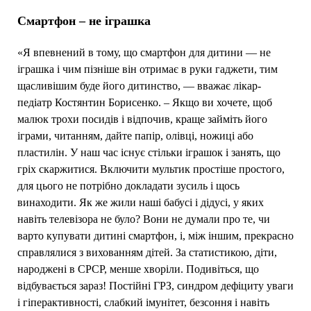
Смартфон – не іграшка
«Я впевнений в тому, що смартфон для дитини — не
іграшка і чим пізніше він отримає в руки гаджети, тим
щасливішим буде його дитинство, — вважає лікар-
педіатр Костянтин Борисенко. – Якщо ви хочете, щоб
малюк трохи посидів і відпочив, краще займіть його
іграми, читанням, дайте папір, олівці, ножиці або
пластилін. У наш час існує стільки іграшок і занять, що
гріх скаржитися. Включити мультик простіше простого,
для цього не потрібно докладати зусиль і щось
винаходити. Як же жили наші бабусі і дідусі, у яких
навіть телевізора не було? Вони не думали про те, чи
варто купувати дитині смартфон, і, між іншим, прекрасно
справлялися з вихованням дітей. За статистикою, діти,
народжені в СРСР, менше хворіли. Подивіться, що
відбувається зараз! Постійні ГРЗ, синдром дефіциту уваги
і гіперактивності, слабкий імунітет, безсоння і навіть