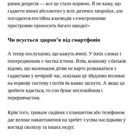
рання депресія — все це стало нормою. Я не кажу, що
гаджети винні абсолютно у всіх дитячих хворобах, але
погодьтеся-постійна взаємодія з електронними
пристроями приносить багато шкоди!»
Чи псується здоров’я від смартфонів
А тепер послухаємо, що кажуть вчені. У їхніх словах і
попередженнях є частка істини. Втім, кожному з батьків
відомо, що маленьким дітям не варто розважатися з
гаджетами у вечірній час, оскільки це збудливо впливає
на нервову систему і потім їм важко заснути. А якщо це
зробити вдається, то сон буває неспокійним і
переривчастим.
Крім того, тривале сидіння з планшетом або телефоном
дає велике навантаження на хребет з усіма наслідками у
вигляді сколіозу та інших недуг.