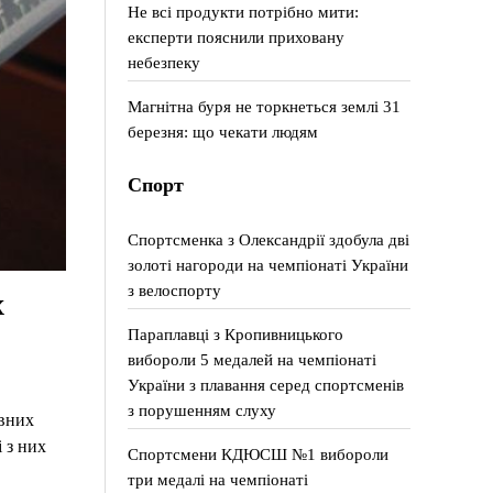
Не всі продукти потрібно мити:
експерти пояснили приховану
небезпеку
Магнітна буря не торкнеться землі 31
березня: що чекати людям
Спорт
Спортсменка з Олександрії здобула дві
золоті нагороди на чемпіонаті України
з велоспорту
х
Параплавці з Кропивницького
вибороли 5 медалей на чемпіонаті
України з плавання серед спортсменів
з порушенням слуху
авних
 з них
Спортсмени КДЮСШ №1 вибороли
три медалі на чемпіонаті