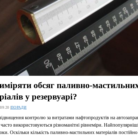
иміряти обсяг паливно-мастильни
ріалів у резервуарі?
09:20 |
ПОРАДИ
підвищення контролю за витратами нафтопродуктів на автозапр
 часто використовуються різноманітні рівнеміри. Найпопулярніші
ки. Оскільки кількість паливно-мастильних матеріалів постійно