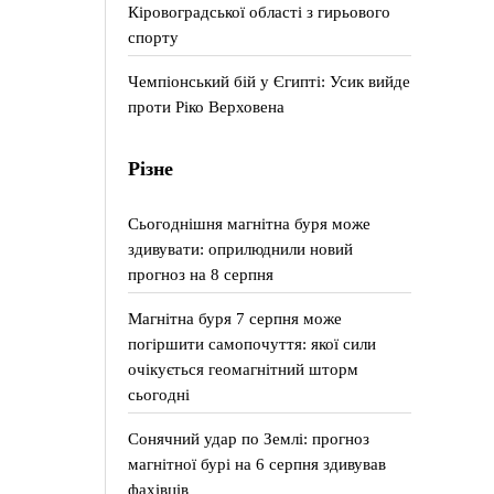
Кіровоградської області з гирьового
спорту
Чемпіонський бій у Єгипті: Усик вийде
проти Ріко Верховена
Різне
Сьогоднішня магнітна буря може
здивувати: оприлюднили новий
прогноз на 8 серпня
Магнітна буря 7 серпня може
погіршити самопочуття: якої сили
очікується геомагнітний шторм
сьогодні
Сонячний удар по Землі: прогноз
магнітної бурі на 6 серпня здивував
фахівців