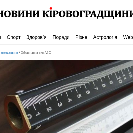
и
Спорт
Здоров’я
Поради
Різне
Астрологія
Web
овоградщини
/
Обладнання для АЗС