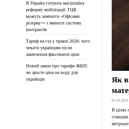
В Україні готують масштабну
реформу мобілізації: ТЦК
можуть замінити «Офісами
резерву+» і змінити систему
контрактів
Тариф на газ у травні 2026: чого
чекати українцям після
закінчення фіксованої ціни
Новий закон про тарифи ЖКП:
чи зросте ціна на воду для
Як в
українців
мате
01.04.2024 
В цілях 
станціях
метрошто