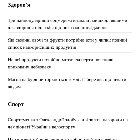
Здоров'я
Три найпопулярніші соцмережі визнали найшкідливішими
для здоров’я підлітків: що показало дослідження
Які сезонні овочі та фрукти потрібно їсти у липні: повний
список найкорисніших продуктів
Не всі продукти потрібно мити: експерти пояснили
приховану небезпеку
Магнітна буря не торкнеться землі 31 березня: що чекати
людям
Спорт
Спортсменка з Олександрії здобула дві золоті нагороди на
чемпіонаті України з велоспорту
Параплавці з Кропивницького вибороли 5 медалей на