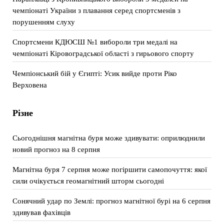
чемпіонаті України з плавання серед спортсменів з
порушенням слуху
Спортсмени КДЮСШ №1 вибороли три медалі на
чемпіонаті Кіровоградської області з гирьового спорту
Чемпіонський бій у Єгипті: Усик вийде проти Ріко
Верховена
Різне
Сьогоднішня магнітна буря може здивувати: оприлюднили
новий прогноз на 8 серпня
Магнітна буря 7 серпня може погіршити самопочуття: якої
сили очікується геомагнітний шторм сьогодні
Сонячний удар по Землі: прогноз магнітної бурі на 6 серпня
здивував фахівців