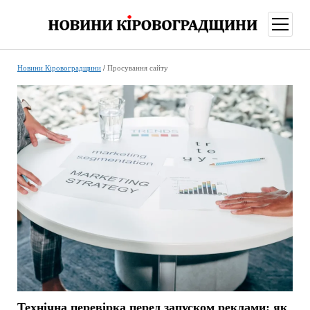
відкри
меню
Новини Кіровоградщини
/
Просування сайту
Технічна перевірка перед запуском реклами: як