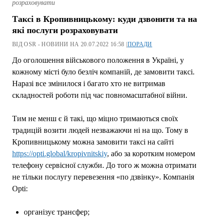
розраховувати
Таксі в Кропивницькому: куди дзвонити та на
які послуги розраховувати
ВІД OSR - НОВИНИ НА 20.07.2022 16:58 |
ПОРАДИ
До оголошення військового положення в Україні, у
кожному місті було безліч компаній, де замовити таксі.
Наразі все змінилося і багато хто не витримав
складностей роботи під час повномасштабної війни.
Тим не менш є й такі, що міцно тримаються своїх
традицій возити людей незважаючи ні на що. Тому в
Кропивницькому можна замовити таксі на сайті
https://opti.global/kropivnitskiy
, або за коротким номером
телефону сервісної служби. До того ж можна отримати
не тільки послугу перевезення «по дзвінку». Компанія
Opti:
організує трансфер;