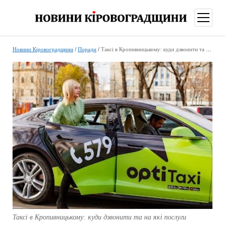
відкри
меню
Новини Кіровоградщини
/
Поради
/
Таксі в Кропивницькому: куди дзвонити та на які послуги розраховувати
Таксі в Кропивницькому: куди дзвонити та на які послуги