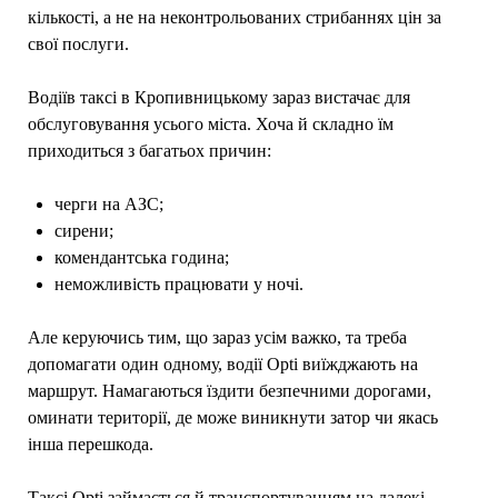
кількості, а не на неконтрольованих стрибаннях цін за
свої послуги.
Водіїв таксі в Кропивницькому зараз вистачає для
обслуговування усього міста. Хоча й складно їм
приходиться з багатьох причин:
черги на АЗС;
сирени;
комендантська година;
неможливість працювати у ночі.
Але керуючись тим, що зараз усім важко, та треба
допомагати один одному, водії Opti виїжджають на
маршрут. Намагаються їздити безпечними дорогами,
оминати території, де може виникнути затор чи якась
інша перешкода.
Таксі Opti займається й транспортуванням на далекі