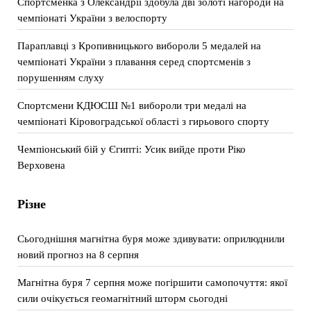
Спортсменка з Олександрії здобула дві золоті нагороди на
чемпіонаті України з велоспорту
Параплавці з Кропивницького вибороли 5 медалей на
чемпіонаті України з плавання серед спортсменів з
порушенням слуху
Спортсмени КДЮСШ №1 вибороли три медалі на
чемпіонаті Кіровоградської області з гирьового спорту
Чемпіонський бій у Єгипті: Усик вийде проти Ріко
Верховена
Різне
Сьогоднішня магнітна буря може здивувати: оприлюднили
новий прогноз на 8 серпня
Магнітна буря 7 серпня може погіршити самопочуття: якої
сили очікується геомагнітний шторм сьогодні