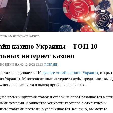
егальных интернет казино
йн казино Украины – ТОП 10
льных интернет казино
 НОВИНИ НА 02.12.2022 13:13 |
ПОРАДИ
 статьи вы узнаете о 10
лучшее онлайн казино Украины
, открыт
 из Украины. Многочисленные интернет-клубы предлагают выг
– пополнение счета и вывод прибыли, в гривнах.
нее время индустрия ставок и ставок на спорт развивается в сет
ными темпами. Количество конкретных этапов с открытием и
нием ставками постоянно увеличивается. Конечно, вы можете