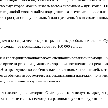
рганизации “Slotoking Amusement N.V.”, уполномоченной CRAIL
во эмуляторов можно назвать весьма скромным – чуть более 160
енее, любой сможет найти подходящее развлечение – новое или
вое пространство, уникальный или привычный вид столешницы.
:
днем ​​и месяц за месяцем розыгрыши четырех больших ставок. 
о фонда – от нескольких тысяч до 100 000 гривен;
я и квалифицированная работа специализированной помощи. Т
ие времени реакции администратора при посещении не превыша
 Это преимущество особенно важно для новых посетителей, кот
ется объяснить обстоятельства откладывания платежей, получен
ждений, вознаграждений за ставки и т. д.;
лет плодотворной истории. Сайт продолжает получать заряд от п
екать новые толпы, несмотря на развивающуюся конкуренцию.