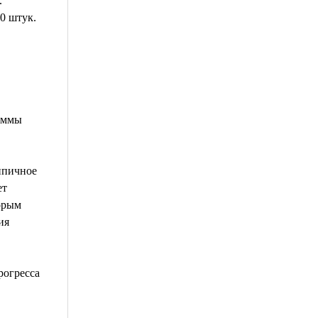
.
0 штук.
Суммы
ипичное
ет
орым
ия
рогресса