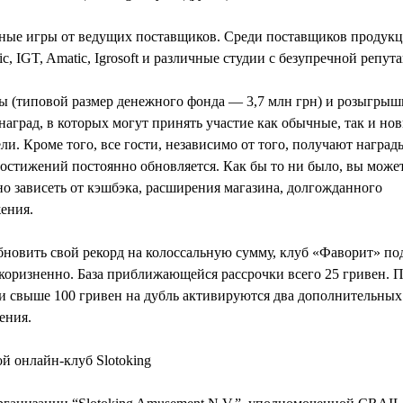
ные игры от ведущих поставщиков. Среди поставщиков продук
c, IGT, Amatic, Igrosoft и различные студии с безупречной репут
 (типовой размер денежного фонда — 3,7 млн ​​грн) и розыгрыш
аград, в которых могут принять участие как обычные, так и но
ли. Кроме того, все гости, независимо от того, получают награ
остижений постоянно обновляется. Как бы то ни было, вы може
о зависеть от кэшбэка, расширения магазина, долгожданного
ения.
новить свой рекорд на колоссальную сумму, клуб «Фаворит» по
коризненно. База приближающейся рассрочки всего 25 гривен. 
и свыше 100 гривен на дубль активируются два дополнительных
ения.
й онлайн-клуб Slotoking