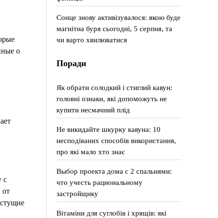
Сонце знову активізувалося: якою буде
магнітна буря сьогодні, 5 серпня, та
орые
чи варто хвилюватися
нные о
Поради
Як обрати солодкий і стиглий кавун:
головні ознаки, які допоможуть не
купити несмачний плід
ает
Не викидайте шкурку кавуна: 10
несподіваних способів використання,
про які мало хто знає
Выбор проекта дома с 2 спальнями:
 с
что учесть рациональному
 от
застройщику
астущие
Вітаміни для суглобів і хрящів: які