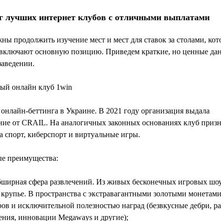
г лучших интернет клубов с отличными выплатами
ы продолжить изучение мест и мест для ставок за столами, кот
 включают основную позицию. Приведем краткие, но ценные да
заведении.
ный онлайн клуб 1win
онлайн-беттинга в Украине. В 2021 году организация выдала
ние от CRAIL. На аналогичных законных основаниях клуб призн
а спорт, киберспорт и виртуальные игры.
е преимущества:
бширная сфера развлечений. Из живых бесконечных игровых шоу
крупье. В пространства с экстравагантными золотыми монетами
ов и исключительной полезностью наград (безвкусные дебри, р
ения, инновации Megaways и другие);