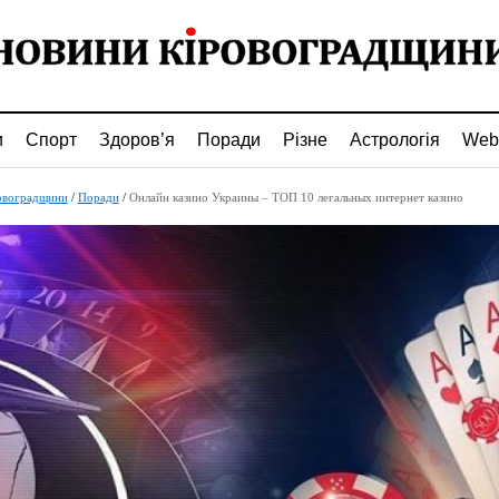
и
Спорт
Здоров’я
Поради
Різне
Астрологія
Web
овоградщини
/
Поради
/
Онлайн казино Украины – ТОП 10 легальных интернет казино