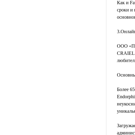
Как и Fa
сроки и
основног
3.Онлай
ООО «ПА
CRAIEL. 
любители
Основны
Более 65
Endorphi
неукосни
уникаль
Загружае
админис