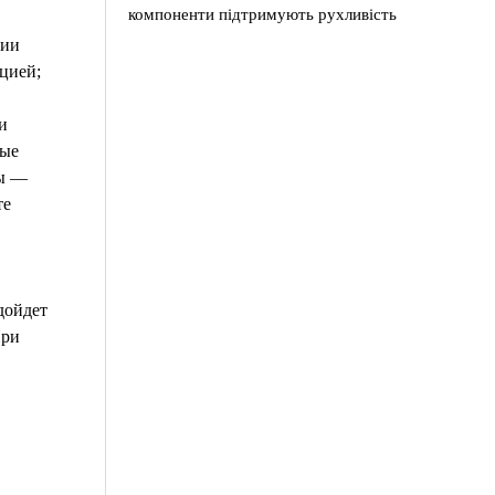
компоненти підтримують рухливість
ции
ацией;
и
вые
ды —
те
дойдет
При