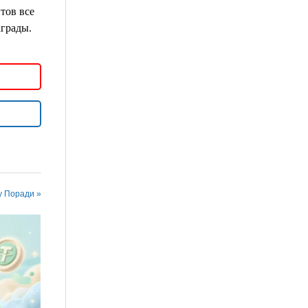
тов все
аграды.
у Поради »