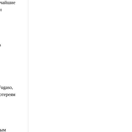
атчайшие
и
о
Fugaso,
лотереям
ным