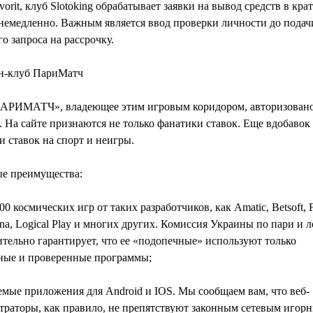
vorit, клуб Slotoking обрабатывает заявки на вывод средств в кр
 немедленно. Важным является ввод проверки личности до подач
о запроса на рассрочку.
н-клуб ПариМатч
РИМАТЧ», владеющее этим игровым коридором, авторизован
На сайте признаются не только фанатики ставок. Еще вдобавок
 ставок на спорт и неигры.
е преимущества:
00 космических игр от таких разработчиков, как Amatic, Betsoft, 
na, Logical Play и многих других. Комиссия Украины по пари и 
тельно гарантирует, что ее «подопечные» используют только
ные и проверенные программы;
мые приложения для Android и IOS. Мы сообщаем вам, что веб-
траторы, как правило, не препятствуют законным сетевым игор