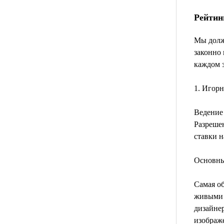
Рейтин
Мы должн
законно
каждом 
1. Игор
Ведение 
Разреше
ставки н
Основны
Самая о
живыми 
дизайнер
изображ