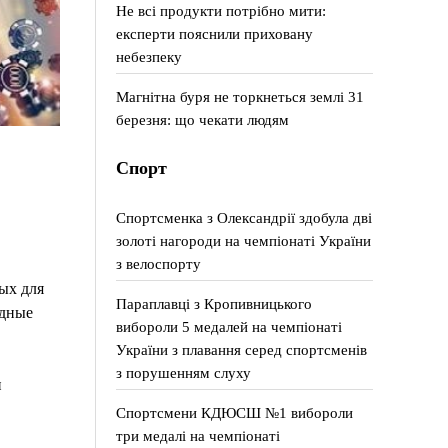
Не всі продукти потрібно мити:
експерти пояснили приховану
небезпеку
Магнітна буря не торкнеться землі 31
березня: що чекати людям
Спорт
Спортсменка з Олександрії здобула дві
золоті нагороди на чемпіонаті України
з велоспорту
ых для
Параплавці з Кропивницького
одные
вибороли 5 медалей на чемпіонаті
України з плавання серед спортсменів
з порушенням слуху
и
Спортсмени КДЮСШ №1 вибороли
три медалі на чемпіонаті