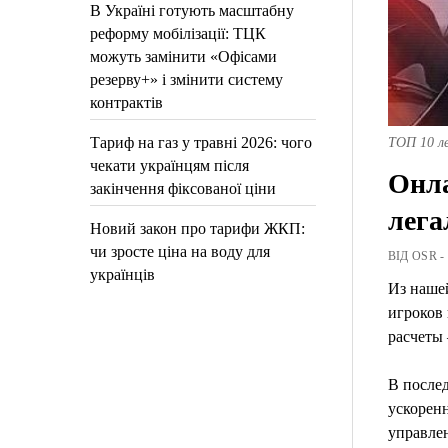
В Україні готують масштабну
реформу мобілізації: ТЦК
можуть замінити «Офісами
резерву+» і змінити систему
контрактів
Тариф на газ у травні 2026: чого
ТОП 10 л
чекати українцям після
Онла
закінчення фіксованої ціни
лега
Новий закон про тарифи ЖКП:
чи зросте ціна на воду для
ВІД OSR -
українців
Из нашей
игроков
расчеты 
В послед
ускорен
управле