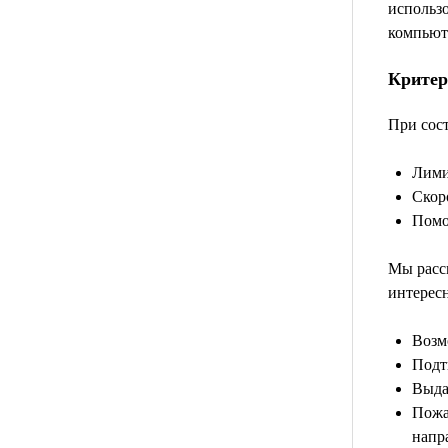
использо
компьюте
Критер
При сост
Лими
Скор
Помо
Мы расс
интерес
Возм
Подт
Выда
Пожа
напр