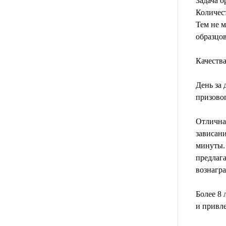
Задача о
Количест
Тем не м
образцо
Качества
День за 
призовог
Отлична
зависан
минуты.
предлага
вознагра
Более 8 
и привл