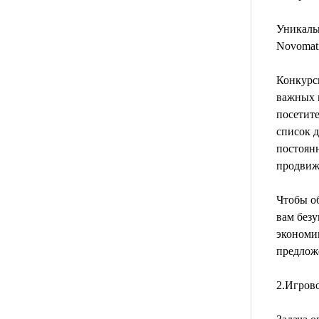
Уникаль
Novomati
Конкурсы
важных н
посетите
список д
постоянн
продвиж
Чтобы об
вам безу
экономи
предлож
2.Игрово