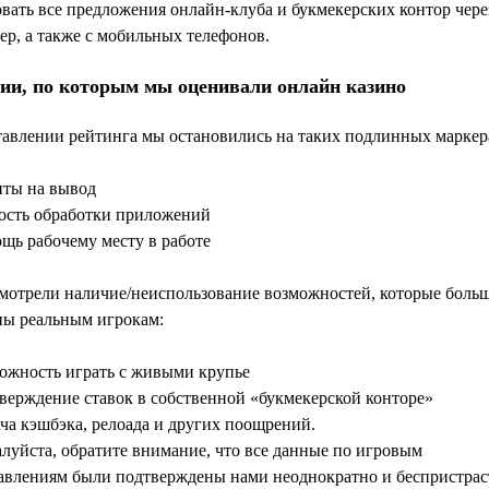
вать все предложения онлайн-клуба и букмекерских контор чере
р, а также с мобильных телефонов.
ии, по которым мы оценивали онлайн казино
авлении рейтинга мы остановились на таких подлинных маркера
ты на вывод
ость обработки приложений
щь рабочему месту в работе
мотрели наличие/неиспользование возможностей, которые боль
ны реальным игрокам:
ожность играть с живыми крупье
верждение ставок в собственной «букмекерской конторе»
ча кэшбэка, релоада и других поощрений.
луйста, обратите внимание, что все данные по игровым
авлениям были подтверждены нами неоднократно и беспристрас