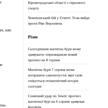
з
Кіровоградської області з гирьового
спорту
Чемпіонський бій у Єгипті: Усик вийде
проти Ріко Верховена
х, как:
Різне
Сьогоднішня магнітна буря може
здивувати: оприлюднили новий
прогноз на 8 серпня
ше
Магнітна буря 7 серпня може
погіршити самопочуття: якої сили
очікується геомагнітний шторм
сьогодні
Сонячний удар по Землі: прогноз
магнітної бурі на 6 серпня здивував
тно.
фахівців