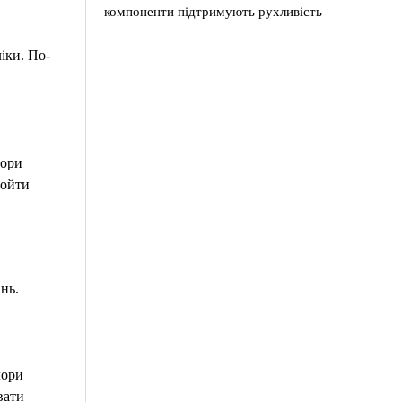
компоненти підтримують рухливість
іки. По-
пори
ройти
нь.
лори
вати