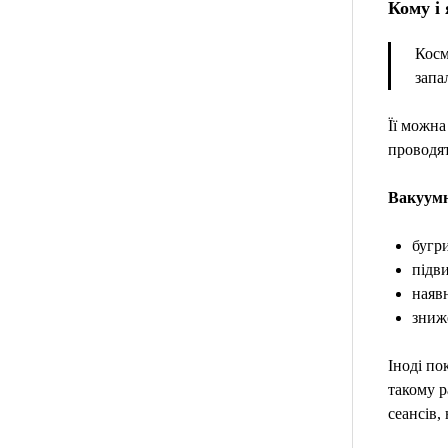
Кому і
Косм
запа
Її можна
проводят
Вакуумн
бугри
підви
наяв
зниже
Іноді по
такому р
сеансів,