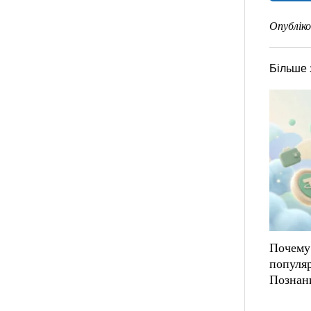
Опубліко
Більше 
Почему
популя
Познан