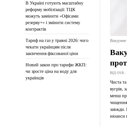
В Україні готують масштабну
реформу мобілізації: ТЦК
можуть замінити «Офісами
резерву+» і змінити систему
контрактів
Тариф на газ у травні 2026: чого
Вакуумне
чекати українцям після
Ваку
закінчення фіксованої ціни
прот
Новий закон про тарифи ЖКП:
чи зросте ціна на воду для
ВІД OSR -
українців
Чиста та
вугрів, 
менш пр
чищення.
завжди. 
нюанси 