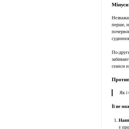
Мінуси
Незважаю
перше, н
почервон
судинно
По-друге
забивают
сеанси н
Протип
Як і
Її не м
Наяв
у пр