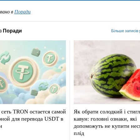
вано в
Поради
з
Поради
Більше записів 
 сеть TRON остается самой
Як обрати солодкий і стиг
рной для перевода USDT в
кавун: головні ознаки, які
и
допоможуть не купити не
плід