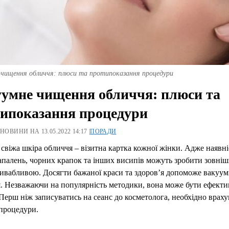
 чищення обличчя: плюси та протипоказання процедури
умне чищення обличчя: плюси та
ипоказання процедури
 НОВИНИ НА 13.05.2022 14:17 |
ПОРАДИ
 свіжа шкіра обличчя – візитна картка кожної жінки. Адже наявні
запалень, чорних крапок та інших висипів можуть зробити зовніш
ивабливою. Досягти бажаної краси та здоров’я допоможе вакуум
 Незважаючи на популярність методики, вона може бути ефекти
Перш ніж записуватись на сеанс до косметолога, необхідно враху
процедури.