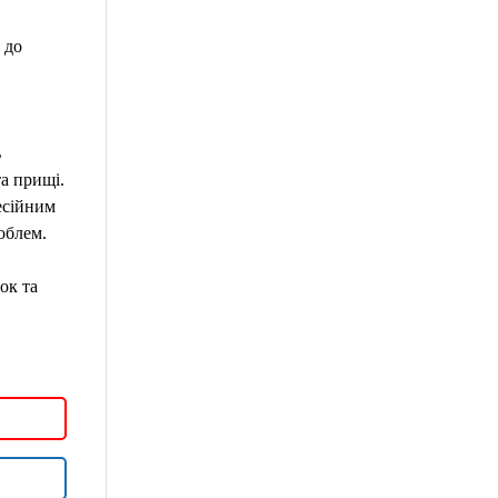
 до
ь
та прищі.
есійним
облем.
ок та