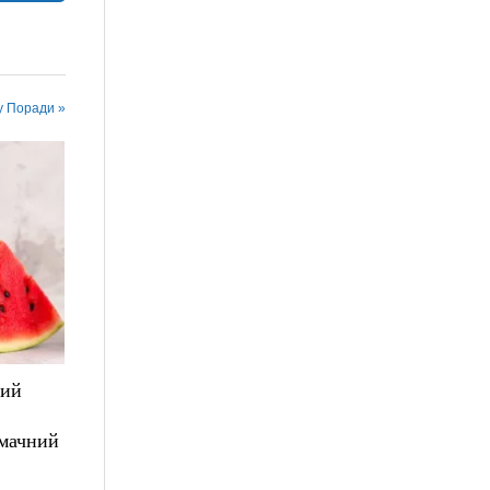
у Поради »
лий
смачний