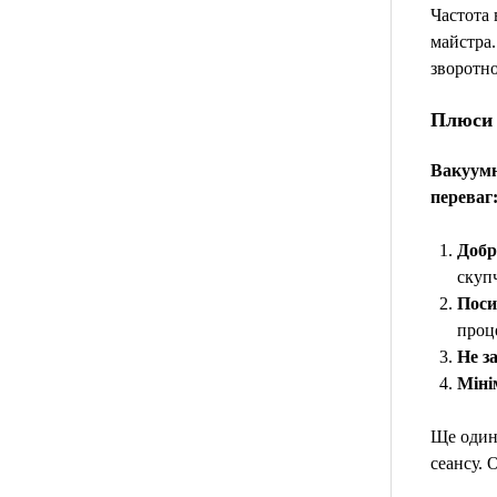
Частота 
майстра.
зворотно
Плюси 
Вакуумн
переваг
Добр
скуп
Поси
проце
Не з
Міні
Ще один 
сеансу. 