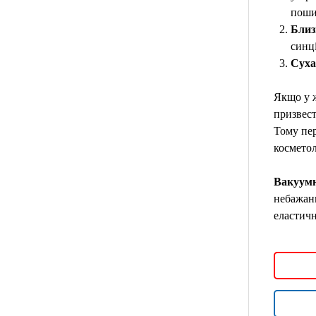
поши
Близ
синці
Суха
Якщо у ж
призвест
Тому пер
косметол
Вакуум
небажани
еластичн