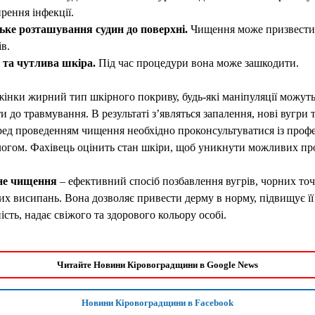
рення інфекції.
ьке розташування судин до поверхні.
Чищення може призвести
в.
 та чутлива шкіра.
Під час процедури вона може зашкодити.
інки жирний тип шкірного покриву, будь-які маніпуляції можут
и до травмування. В результаті з’являться запалення, нові вугри 
ед проведенням чищення необхідно проконсультуватися із проф
огом. Фахівець оцінить стан шкіри, щоб уникнути можливих пр
не чищення
– ефективний спосіб позбавлення вугрів, чорних точ
х висипань. Вона дозволяє привести дерму в норму, підвищує її
ість, надає свіжого та здорового кольору особі.
Читайте Новини Кіровоградщини в Google News
Новини Кіровоградщини в Facebook