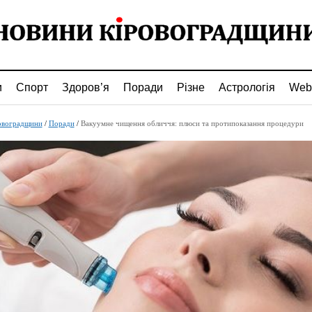
и
Спорт
Здоров’я
Поради
Різне
Астрологія
Web
овоградщини
/
Поради
/
Вакуумне чищення обличчя: плюси та протипоказання процедури