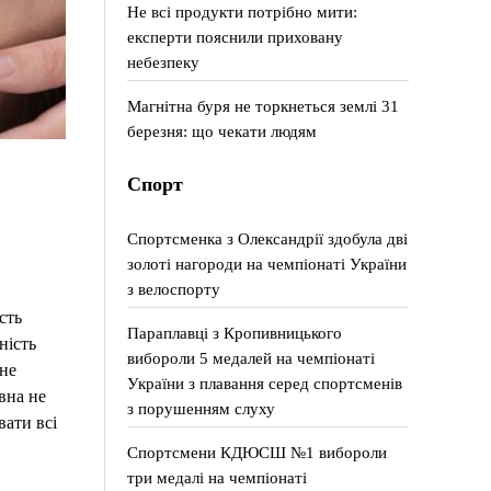
Не всі продукти потрібно мити:
експерти пояснили приховану
небезпеку
Магнітна буря не торкнеться землі 31
березня: що чекати людям
Спорт
Спортсменка з Олександрії здобула дві
золоті нагороди на чемпіонаті України
з велоспорту
сть
Параплавці з Кропивницького
ність
вибороли 5 медалей на чемпіонаті
не
України з плавання серед спортсменів
вна не
з порушенням слуху
вати всі
Спортсмени КДЮСШ №1 вибороли
три медалі на чемпіонаті