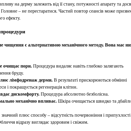
впливу на дерму залежить від її стану, потужності апарату та досв
 Головне – не перестаратися. Частий повтор сеансів може призве
го ефекту.
процедури
е чищення є альтернативою механічного методу. Вона має ни
:
е очищає пори.
Процедура видаляє навіть глибоко залягають
чення бруду.
лює лімфодренаж дерми.
В результаті прискорюються обмінні
си і покращується регенерація клітин.
авдає дискомфорту.
Процедура абсолютно безболісна.
мально механічно впливає.
Шкіра очищається швидко та дбайли
значний плюс способу – відсутність почервоніння і припухлості
Обличчя відразу виглядає здоровим і свіжим.