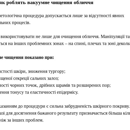
 як роблять вакуумне чищення обличчя
етологічна процедура допускається лише за відсутності явних
льних процесів.
 використовувати не лише для очищення обличчя. Маніпуляції т
ься на інших проблемних зонах – на спині, плечах та зоні деколь
е чищення показано при:
стості шкіри, зниження тургору;
щеної секреції сальних залоз;
ності чорних точок, дрібних шрамів та розширених пор;
ння тонусу та еластичності епідермісу.
казанням до процедури є сильна забрудненість шкірного покриву.
азі для досягнення бажаного результату призначається більша кіл
 ніж за інших проблем.