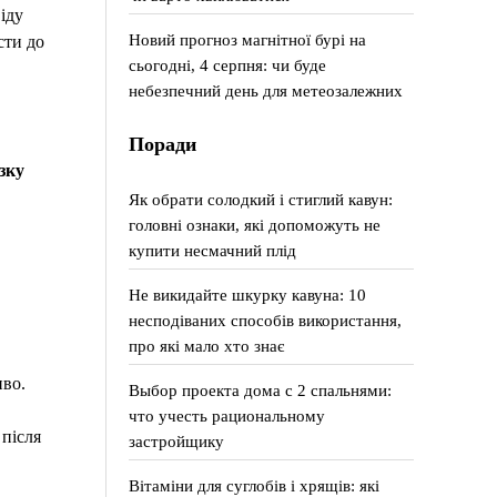
іду
Новий прогноз магнітної бурі на
сти до
сьогодні, 4 серпня: чи буде
небезпечний день для метеозалежних
Поради
зку
Як обрати солодкий і стиглий кавун:
головні ознаки, які допоможуть не
купити несмачний плід
Не викидайте шкурку кавуна: 10
несподіваних способів використання,
про які мало хто знає
во.
Выбор проекта дома с 2 спальнями:
что учесть рациональному
 після
застройщику
Вітаміни для суглобів і хрящів: які