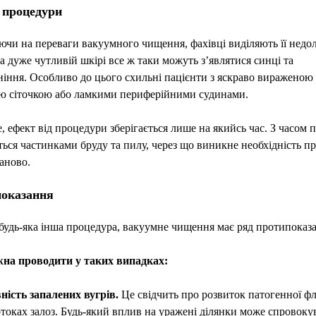
 процедури
чи на переваги вакуумного чищення, фахівці виділяють її недол
а дуже чутливій шкірі все ж таки можуть з’являтися синці та
іння. Особливо до цього схильні пацієнти з яскраво вираженою
ю сіточкою або ламкими периферійними судинами.
, ефект від процедури зберігається лише на якийсь час. З часом 
ься частинками бруду та пилу, через що виникне необхідність п
аново.
оказання
 будь-яка інша процедура, вакуумне чищення має ряд протипоказа
ожна проводити у таких випадках:
ність запалених вугрів.
Це свідчить про розвиток патогенної ф
отоках залоз. Будь-який вплив на уражені ділянки може спровоку