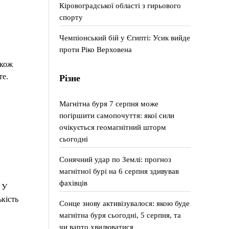
Кіровоградської області з гирьового
спорту
Чемпіонський бій у Єгипті: Усик вийде
проти Ріко Верховена
акож
те.
Різне
Магнітна буря 7 серпня може
погіршити самопочуття: якої сили
очікується геомагнітний шторм
сьогодні
Сонячний удар по Землі: прогноз
магнітної бурі на 6 серпня здивував
фахівців
 У
ькість
Сонце знову активізувалося: якою буде
магнітна буря сьогодні, 5 серпня, та
чи варто хвилюватися