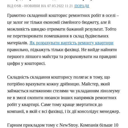
ВІД OSR - НОВИНИ НА 07.05.2022 11:21 |
ПОРАДИ
Грамотно складений кошторис ремонтних робіт в оселі –
це залог не тільки економії сімейного бюджету, але й
можливість швидко отримати бажаний результат. Тобто
не перетворювати помешкання в склад будівельних
матеріалів.
Як розрахувати вартість ремонту квартири
правильно, підкажуть тільки фахівці. Не вийде найняти
першого ліпшого майстра та розраховувати на правдиві
цифри у кошторисі.
Складність складання кошторису полягає в тому, що
потрібно врахувати кожну дрібницю. Майстер, який
займається натяжними стелями чи укладанням лінолеуму
не в змозі охопити нюанси інших напрямків ремонтних
робіт у квартирі. Саме тому краще звертатися до
компанії, в якій є всі фахівці, і їх дії консолідує менеджер.
Гарним прикладом тому є NewStroy. Компанія більше 10