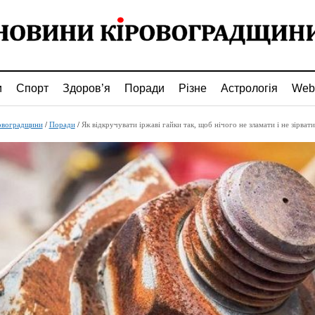
и
Спорт
Здоров’я
Поради
Різне
Астрологія
Web
овоградщини
/
Поради
/
Як відкручувати іржаві гайки так, щоб нічого не зламати і не зірвати