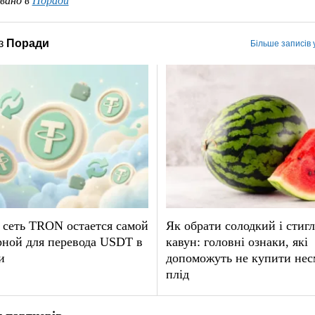
вано в
Поради
з
Поради
Більше записів 
 сеть TRON остается самой
Як обрати солодкий і стиг
рной для перевода USDT в
кавун: головні ознаки, які
и
допоможуть не купити не
плід