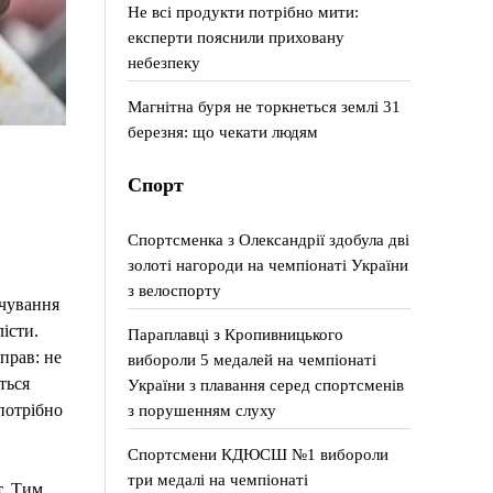
Не всі продукти потрібно мити:
експерти пояснили приховану
небезпеку
Магнітна буря не торкнеться землі 31
березня: що чекати людям
Спорт
Спортсменка з Олександрії здобула дві
золоті нагороди на чемпіонаті України
з велоспорту
учування
істи.
Параплавці з Кропивницького
прав: не
вибороли 5 медалей на чемпіонаті
ться
України з плавання серед спортсменів
з порушенням слуху
потрібно
Спортсмени КДЮСШ №1 вибороли
три медалі на чемпіонаті
т. Тим