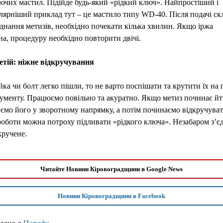
чих мастил. Підійде будь-який «рідкий ключ». Найпростіший і
ярніший приклад тут – це мастило типу WD-40. Після подачі ск
єднання метизів, необхідно почекати кілька хвилин. Якщо іржа
на, процедуру необхідно повторити двічі.
етій: ніжне відкручування
ка чи болт легко пішли, то не варто поспішати та крутити їх на
рументу. Працюємо повільно та акуратно. Якщо метиз починає йт
ємо його у зворотному напрямку, а потім починаємо відкручуват
роботи можна потроху підливати «рідкого ключа». Незабаром з’є
кручене.
Читайте Новини Кіровоградщини в Google News
Новини Кіровоградщини в Facebook