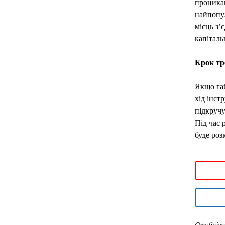
проникаю
найпопул
місць з’
капіталь
Крок тр
Якщо гай
хід інст
підкручу
Під час 
буде роз