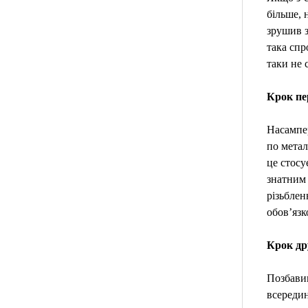
більше, 
зрушив з
така спр
таки не 
Крок пе
Насампер
по метал
це стосу
знатним 
різьблен
обов’язк
Крок др
Позбавив
всередин