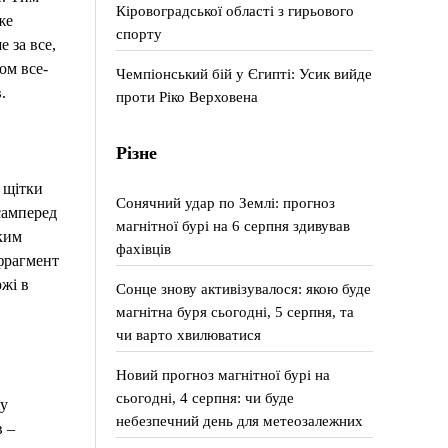
Кіровоградської області з гирьового
же
спорту
 за все,
ом все-
Чемпіонський бій у Єгипті: Усик вийде
.
проти Ріко Верховена
Різне
 щітки
Сонячний удар по Землі: прогноз
самперед
магнітної бурі на 6 серпня здивував
аким
фахівців
фрагмент
ржі в
Сонце знову активізувалося: якою буде
магнітна буря сьогодні, 5 серпня, та
чи варто хвилюватися
Новий прогноз магнітної бурі на
сьогодні, 4 серпня: чи буде
жу
небезпечний день для метеозалежних
в –