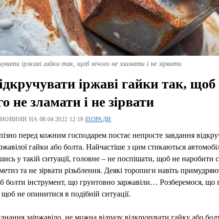
чувати іржаві гайки так, щоб нічого не зламати і не зірвати
ідкручувати іржаві гайки так, щоб
го не зламати і не зірвати
 НОВИНИ НА 08.04.2022 12:19 |
ПОРАДИ
пізно перед кожним господарем постає непросте завдання відкр
аржавілої гайки або болта. Найчастіше з цим стикаються автомобіл
сь у такій ситуації, головне – не поспішати, щоб не наробити с
метиз та не зірвати різьблення. Деякі торопиги навіть примудряю
б болти інструмент, що грунтовно заржавіли… Розберемося, що 
 щоб не опинитися в подібній ситуації.
днання заіржавіло, не можна відразу відкручувати гайку або бол