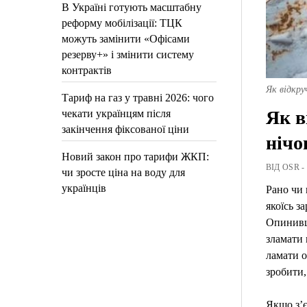
В Україні готують масштабну
реформу мобілізації: ТЦК
можуть замінити «Офісами
резерву+» і змінити систему
контрактів
Як відкру
Тариф на газ у травні 2026: чого
Як в
чекати українцям після
закінчення фіксованої ціни
нічо
Новий закон про тарифи ЖКП:
ВІД OSR -
чи зросте ціна на воду для
українців
Рано чи 
якоїсь з
Опинивши
зламати 
ламати о
зробити,
Якщо з’є