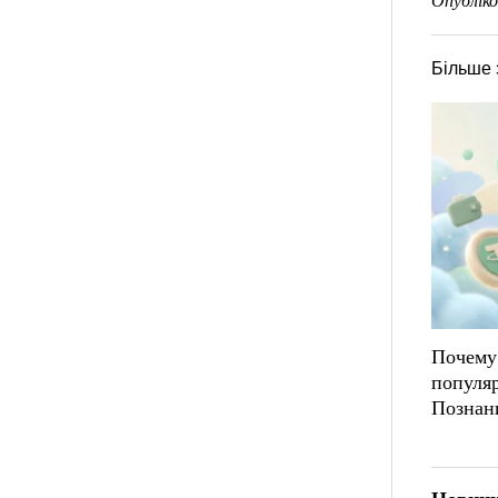
Опубліко
Більше 
Почему
популя
Познан