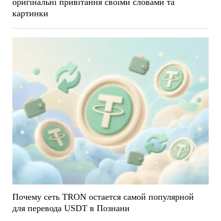
оригінальні привітання своїми словами та
картинки
Почему сеть TRON остается самой популярной
для перевода USDT в Познани