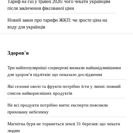
Тариф на газ у травні 2026: чого чекати українцям
після закінчення фіксованої ціни
Новий закон про тарифи ЖКП: чи зросте ціна на
воду для українців
Здоров'я
Три найпопулярніші соцмережі визнали найшкідливішими
для здоров’я підлітків: що показало дослідження
Які сезонні овочі та фрукти потрібно їсти у липні: повний
список найкорисніших продуктів
Не всі продукти потрібно мити: експерти пояснили
приховану небезпеку
Магнітна буря не торкнеться землі 31 березня: що чекати
людям