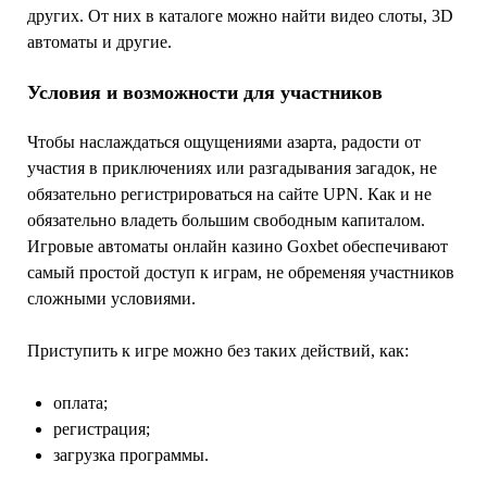
других. От них в каталоге можно найти видео слоты, 3D
автоматы и другие.
Условия и возможности для участников
Чтобы наслаждаться ощущениями азарта, радости от
участия в приключениях или разгадывания загадок, не
обязательно регистрироваться на сайте UPN. Как и не
обязательно владеть большим свободным капиталом.
Игровые автоматы онлайн казино Goxbet обеспечивают
самый простой доступ к играм, не обременяя участников
сложными условиями.
Приступить к игре можно без таких действий, как:
оплата;
регистрация;
загрузка программы.