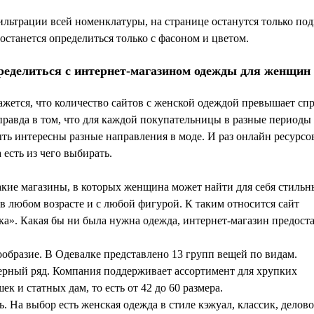
льтрации всей номенклатуры, на странице останутся только по
останется определиться только с фасоном и цветом.
ределиться с интернет-магазином одежды для женщин
жется, что количество сайтов с женской одеждой превышает спр
правда в том, что для каждой покупательницы в разные периоды
ть интересны разные направления в моде. И раз онлайн ресурсо
а есть из чего выбирать.
акие магазины, в которых женщина может найти для себя стиль
в любом возрасте и с любой фигурой. К таким относится сайт
ка». Какая бы ни была нужна
одежда, интернет-магазин
предоста
ообразие. В Одевалке представлено 13 групп вещей по видам.
ерный ряд. Компания поддерживает ассортимент для хрупких
ек и статных дам, то есть от 42 до 60 размера.
. На выбор есть женская одежда в стиле кэжуал, классик, делово