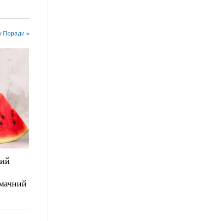
у Поради »
лий
смачний