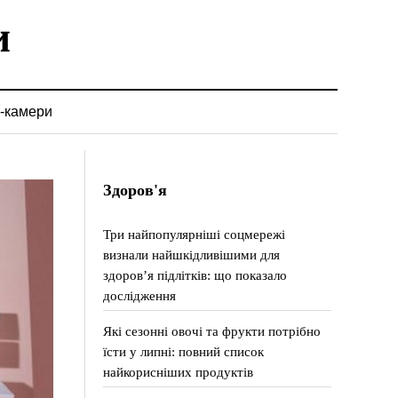
-камери
Здоров'я
Три найпопулярніші соцмережі
визнали найшкідливішими для
здоров’я підлітків: що показало
дослідження
Які сезонні овочі та фрукти потрібно
їсти у липні: повний список
найкорисніших продуктів