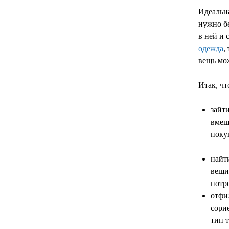
Идеальна
нужно бе
в ней и 
одежда
,
вещь мож
Итак, ч
зайт
вмеша
поку
найт
вещи
потр
отфи
сорие
тип 