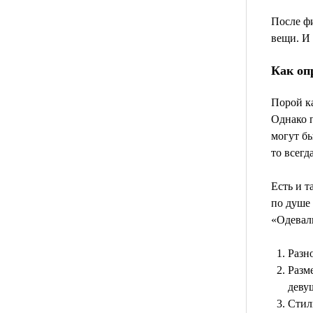
После фи
вещи. И 
Как оп
Порой ка
Однако 
могут бы
то всегд
Есть и т
по душе 
«Одевал
Разн
Разм
девуш
Стиль