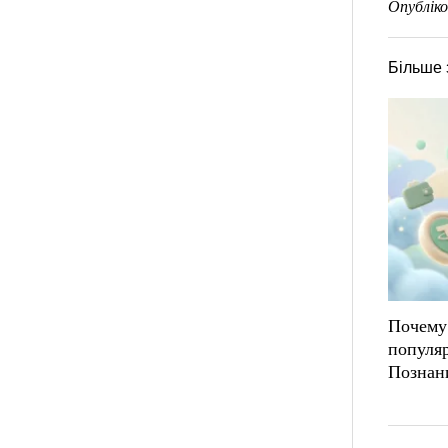
Опубліко
Більше 
Почему
популя
Познан