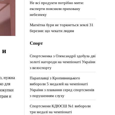
Не всі продукти потрібно мити:
експерти пояснили приховану
небезпеку
Магнітна буря не торкнеться землі 31
березня: що чекати людям
Спорт
 и
Спортсменка з Олександрії здобула дві
золоті нагороди на чемпіонаті України
з велоспорту
о, нужна
Параплавці з Кропивницького
ко для
вибороли 5 медалей на чемпіонаті
України з плавання серед спортсменів
 покупки
з порушенням слуху
трам и
Спортсмени КДЮСШ №1 вибороли
три медалі на чемпіонаті