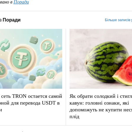
вано в
Поради
з
Поради
Більше записів 
 сеть TRON остается самой
Як обрати солодкий і стиг
рной для перевода USDT в
кавун: головні ознаки, які
и
допоможуть не купити не
плід