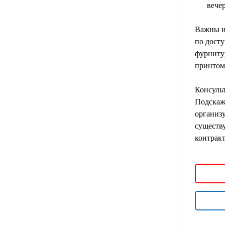
вече
Важны и
по досту
фурниту
принтом)
Консульт
Подскаже
организ
существу
контракт