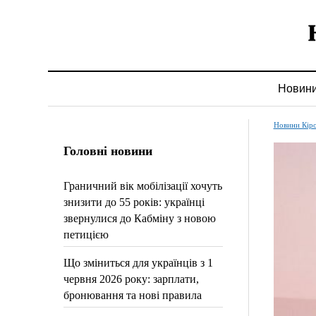
Новин
Новини Кір
Головні новини
Граничний вік мобілізації хочуть
знизити до 55 років: українці
звернулися до Кабміну з новою
петицією
Що зміниться для українців з 1
червня 2026 року: зарплати,
бронювання та нові правила