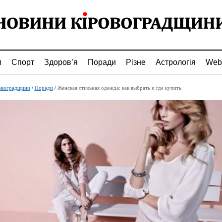
и
Спорт
Здоров’я
Поради
Різне
Астрологія
Web
овоградщини
/
Поради
/
Женская стильная одежда: как выбрать и где купить