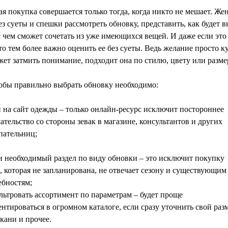
я покупка совершается только тогда, когда никто не мешает. Ж
з суеты и спешки рассмотреть обновку, представить, как будет в
с чем сможет сочетать из уже имеющихся вещей. И даже если эт
 то тем более важно оценить ее без суеты. Ведь желание просто к
ет затмить понимание, подходит она по стилю, цвету или разме
тобы правильно выбрать обновку необходимо:
и на
сайт одежды
– только онлайн-ресурс исключит постороннее
тельство со стороны зевак в магазине, консультантов и других
пательниц;
и необходимый раздел по виду обновки – это исключит покупку
, которая не запланирована, не отвечает сезону и существующим
ебностям;
льтровать ассортимент по параметрам – будет проще
нтироваться в огромном каталоге, если сразу уточнить свой разм
ткани и прочее.