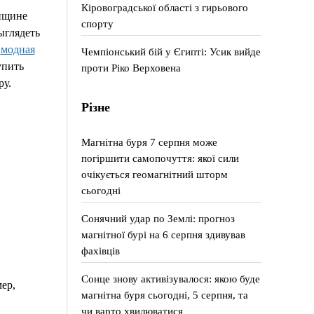
Кіровоградської області з гирьового
енщине
спорту
ыглядеть
о
модная
Чемпіонський бій у Єгипті: Усик вийде
упить
проти Ріко Верховена
ру.
Різне
Магнітна буря 7 серпня може
погіршити самопочуття: якої сили
очікується геомагнітний шторм
сьогодні
Сонячний удар по Землі: прогноз
магнітної бурі на 6 серпня здивував
фахівців
Сонце знову активізувалося: якою буде
ер,
магнітна буря сьогодні, 5 серпня, та
чи варто хвилюватися