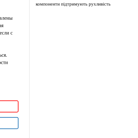
компоненти підтримують рухливість
авлены
ая
если с
ься.
ости