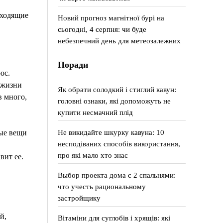
дходящие
Новий прогноз магнітної бурі на
сьогодні, 4 серпня: чи буде
небезпечний день для метеозалежних
Поради
ос.
 жизни
Як обрати солодкий і стиглий кавун:
в много,
головні ознаки, які допоможуть не
купити несмачний плід
Не викидайте шкурку кавуна: 10
ные вещи
несподіваних способів використання,
про які мало хто знає
вит ее.
Выбор проекта дома с 2 спальнями:
что учесть рациональному
застройщику
й,
Вітаміни для суглобів і хрящів: які