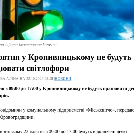
и / фото ілюстроване korosten
овтня у Кропивницькому не будуть
ювати світлофори
А АЛІНА НА 22.10.2024 08:58 |
НОВИНИ
ня з 09:00 до 17:00 у Кропивницькому не будуть працювати де
рів.
овідомили у комунальному підприємстві «Міськсвітло», переда
Кіровоградщини.
ницькому 22 жовтня з 09:00 до 17:00 будуть відключені деякі