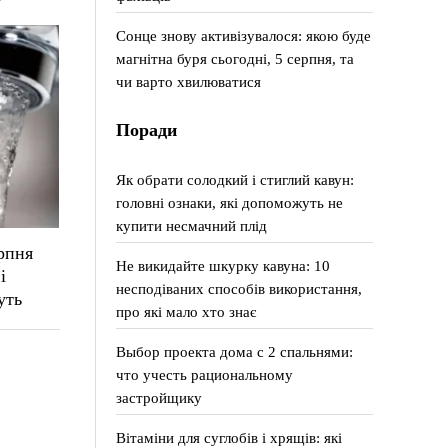
Сонце знову активізувалося: якою буде
магнітна буря сьогодні, 5 серпня, та
чи варто хвилюватися
Поради
Як обрати солодкий і стиглий кавун:
головні ознаки, які допоможуть не
купити несмачний плід
рпня
Не викидайте шкурку кавуна: 10
і
несподіваних способів використання,
уть
про які мало хто знає
Выбор проекта дома с 2 спальнями:
что учесть рациональному
застройщику
Вітаміни для суглобів і хрящів: які