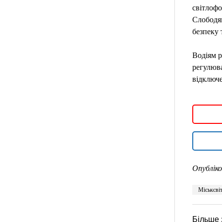
світлофо
Слободян
безпеку 
Водіям р
регулюва
відключе
Опубліко
Міськсві
Більше 