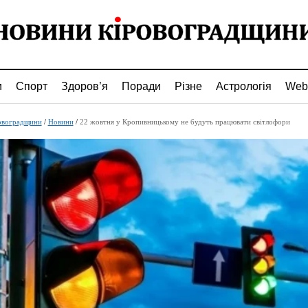
и
Спорт
Здоров’я
Поради
Різне
Астрологія
Web
овоградщини
/
Новини
/
22 жовтня у Кропивницькому не будуть працювати світлофори