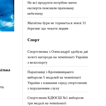
Не всі продукти потрібно мити:
експерти пояснили приховану
небезпеку
Магнітна буря не торкнеться землі 31
березня: що чекати людям
Спорт
Спортсменка з Олександрії здобула дві
золоті нагороди на чемпіонаті України
з велоспорту
кілька
Параплавці з Кропивницького
вибороли 5 медалей на чемпіонаті
України з плавання серед спортсменів
ють
з порушенням слуху
Спортсмени КДЮСШ №1 вибороли
три медалі на чемпіонаті