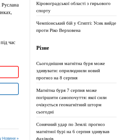
Кіровоградської області з гирьового
а Руслана
спорту
янках,
Чемпіонський бій у Єгипті: Усик вийде
проти Ріко Верховена
під час
Різне
Сьогоднішня магнітна буря може
здивувати: оприлюднили новий
прогноз на 8 серпня
Магнітна буря 7 серпня може
погіршити самопочуття: якої сили
очікується геомагнітний шторм
сьогодні
Сонячний удар по Землі: прогноз
магнітної бурі на 6 серпня здивував
фахівців
 у Новини »