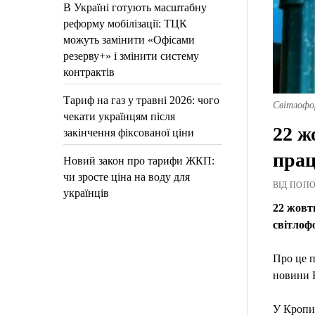
В Україні готують масштабну
реформу мобілізації: ТЦК
можуть замінити «Офісами
резерву+» і змінити систему
контрактів
Тариф на газ у травні 2026: чого
Світлофор
чекати українцям після
22 ж
закінчення фіксованої ціни
прац
Новий закон про тарифи ЖКП:
чи зросте ціна на воду для
ВІД ПОПОВ
українців
22 жовт
світлофо
Про це п
новини 
У Кропив