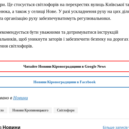
ри. Це стосується світлофорів на перехрестях вулиць Київської т
юка, а також у селищі Нове. У разі ускладнення руху на цих діл
та організацію руху забезпечуватимуть регулювальники.
екомендується бути уважними та дотримуватися інструкцій
льників, щоб уникнути заторів і забезпечити безпеку на дорогах 
ння світлофорів.
Читайте Новини Кіровоградщини в Google News
Новини Кіровоградщини в Facebook
вано в
Новини
тло
Новини Кропивницького
Світлофори
з
Новини
Більше записів