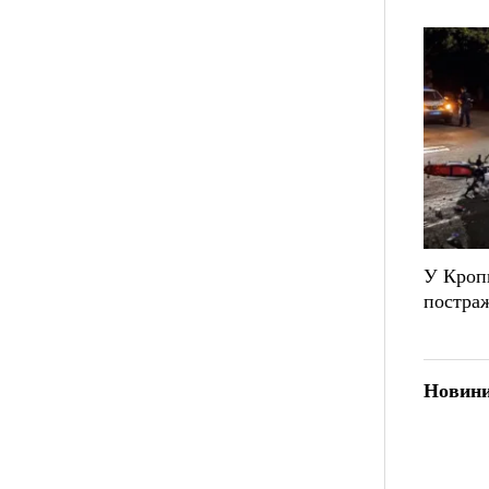
У Кропи
постраж
Новини