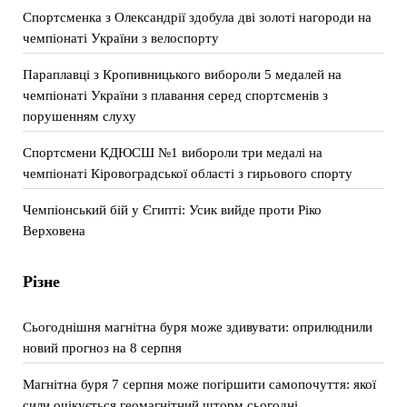
Спортсменка з Олександрії здобула дві золоті нагороди на
чемпіонаті України з велоспорту
Параплавці з Кропивницького вибороли 5 медалей на
чемпіонаті України з плавання серед спортсменів з
порушенням слуху
Спортсмени КДЮСШ №1 вибороли три медалі на
чемпіонаті Кіровоградської області з гирьового спорту
Чемпіонський бій у Єгипті: Усик вийде проти Ріко
Верховена
Різне
Сьогоднішня магнітна буря може здивувати: оприлюднили
новий прогноз на 8 серпня
Магнітна буря 7 серпня може погіршити самопочуття: якої
сили очікується геомагнітний шторм сьогодні