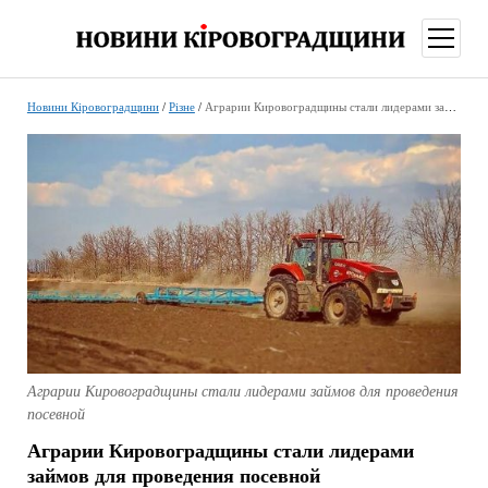
відкри
меню
Новини Кіровоградщини
/
Різне
/
Аграрии Кировоградщины стали лидерами займов для проведения посевной
Аграрии Кировоградщины стали лидерами займов для проведения
посевной
Аграрии Кировоградщины стали лидерами
займов для проведения посевной