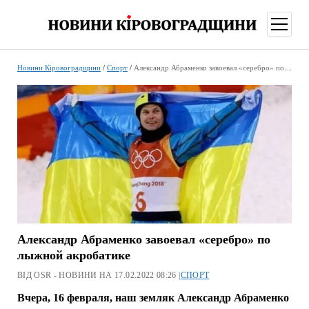
відкри
меню
Новини Кіровоградщини
/
Спорт
/
Александр Абраменко завоевал «серебро» по лыжной акробатике
Александр Абраменко завоевал «серебро» по
лыжной акробатике
ВІД OSR - НОВИНИ НА 17.02.2022 08:26 |
СПОРТ
Вчера, 16 февраля, наш земляк Александр Абраменко