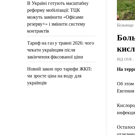
В Україні готують масштабну
реформу мобілізації: ТЦК
можуть замінити «Офісами
резерву+» і змінити систему
Больница
контрактів
Бол
Тариф на газ у травні 2026: чого
кисл
чекати українцям після
закінчення фіксованої ціни
ВІД OSR -
Новий закон про тарифи ЖКП:
На терр
чи зросте ціна на воду для
українців
Об этом
Евгения 
Кислоро
инфекци
Осталос
отделен