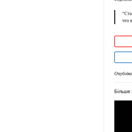
“Ста
что 
Опубліко
Більше 