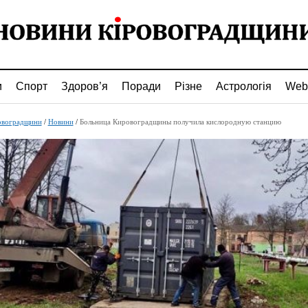
и
Спорт
Здоров’я
Поради
Різне
Астрологія
Web
овоградщини
/
Новини
/
Больница Кировоградщины получила кислородную станцию