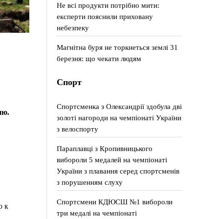
Не всі продукти потрібно мити:
експерти пояснили приховану
небезпеку
Магнітна буря не торкнеться землі 31
березня: що чекати людям
Спорт
Спортсменка з Олександрії здобула дві
ию.
золоті нагороди на чемпіонаті України
з велоспорту
Параплавці з Кропивницького
вибороли 5 медалей на чемпіонаті
України з плавання серед спортсменів
з порушенням слуху
Спортсмени КДЮСШ №1 вибороли
ю к
три медалі на чемпіонаті