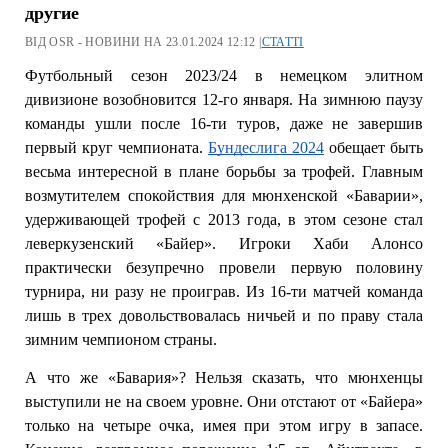
другие
ВІД OSR - НОВИНИ НА 23.01.2024 12:12 |
СТАТТІ
Футбольный сезон 2023/24 в немецком элитном
дивизионе возобновится 12-го января. На зимнюю паузу
команды ушли после 16-ти туров, даже не завершив
первый круг чемпионата.
Бундеслига 2024
обещает быть
весьма интересной в плане борьбы за трофей. Главным
возмутителем спокойствия для мюнхенской «Баварии»,
удерживающей трофей с 2013 года, в этом сезоне стал
леверкузенский «Байер». Игроки Хаби Алонсо
практически безупречно провели первую половину
турнира, ни разу не проиграв. Из 16-ти матчей команда
лишь в трех довольствовалась ничьей и по праву стала
зимним чемпионом страны.
А что же «Бавария»? Нельзя сказать, что мюнхенцы
выступили не на своем уровне. Они отстают от «Байера»
только на четыре очка, имея при этом игру в запасе.