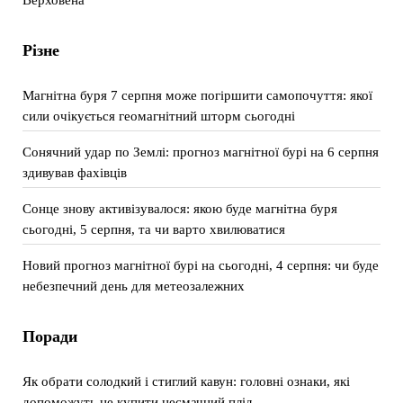
Різне
Магнітна буря 7 серпня може погіршити самопочуття: якої
сили очікується геомагнітний шторм сьогодні
Сонячний удар по Землі: прогноз магнітної бурі на 6 серпня
здивував фахівців
Сонце знову активізувалося: якою буде магнітна буря
сьогодні, 5 серпня, та чи варто хвилюватися
Новий прогноз магнітної бурі на сьогодні, 4 серпня: чи буде
небезпечний день для метеозалежних
Поради
Як обрати солодкий і стиглий кавун: головні ознаки, які
допоможуть не купити несмачний плід