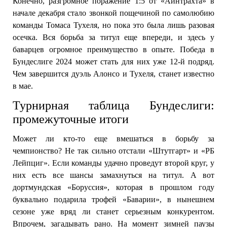
Конечно, разгромное поражение 1:5 от «Айнтрахта» в
начале декабря стало звонкой пощечиной по самолюбию
команды Томаса Тухеля, но пока это была лишь разовая
осечка. Вся борьба за титул еще впереди, и здесь у
баварцев огромное преимущество в опыте. Победа в
Бундеслиге 2024 может стать для них уже 12-й подряд.
Чем завершится дуэль Алонсо и Тухеля, станет известно
в мае.
Турнирная таблица Бундеслиги:
промежуточные итоги
Может ли кто-то еще вмешаться в борьбу за
чемпионство? Не так сильно отстали «Штутгарт» и «РБ
Лейпциг». Если команды удачно проведут второй круг, у
них есть все шансы замахнуться на титул. А вот
дортмундская «Боруссия», которая в прошлом году
буквально подарила трофей «Баварии», в нынешнем
сезоне уже вряд ли станет серьезным конкурентом.
Впрочем, загадывать рано. На момент зимней паузы