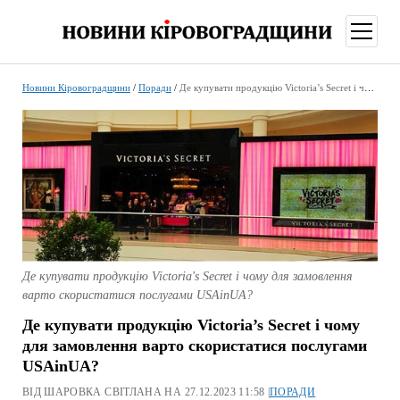
відкри
меню
Новини Кіровоградщини
/
Поради
/
Де купувати продукцію Victoria’s Secret і чому для замовлення варто скористатися послугами USAinUA?
Де купувати продукцію Victoria's Secret і чому для замовлення
варто скористатися послугами USAinUA?
Де купувати продукцію Victoria’s Secret і чому
для замовлення варто скористатися послугами
USAinUA?
ВІД ШАРОВКА СВІТЛАНА НА 27.12.2023 11:58 |
ПОРАДИ