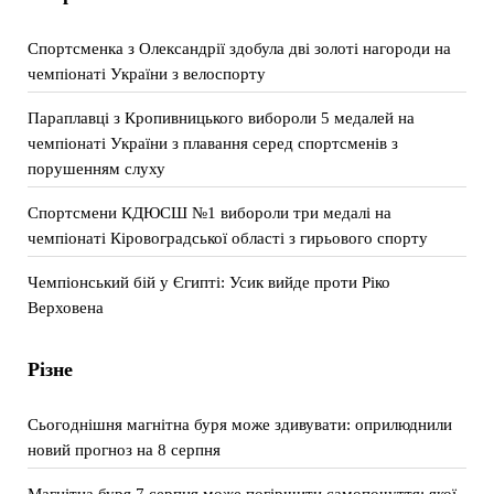
Спортсменка з Олександрії здобула дві золоті нагороди на
чемпіонаті України з велоспорту
Параплавці з Кропивницького вибороли 5 медалей на
чемпіонаті України з плавання серед спортсменів з
порушенням слуху
Спортсмени КДЮСШ №1 вибороли три медалі на
чемпіонаті Кіровоградської області з гирьового спорту
Чемпіонський бій у Єгипті: Усик вийде проти Ріко
Верховена
Різне
Сьогоднішня магнітна буря може здивувати: оприлюднили
новий прогноз на 8 серпня
Магнітна буря 7 серпня може погіршити самопочуття: якої