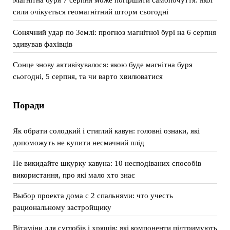
сили очікується геомагнітний шторм сьогодні
Сонячний удар по Землі: прогноз магнітної бурі на 6 серпня
здивував фахівців
Сонце знову активізувалося: якою буде магнітна буря
сьогодні, 5 серпня, та чи варто хвилюватися
Поради
Як обрати солодкий і стиглий кавун: головні ознаки, які
допоможуть не купити несмачний плід
Не викидайте шкурку кавуна: 10 несподіваних способів
використання, про які мало хто знає
Выбор проекта дома с 2 спальнями: что учесть
рациональному застройщику
Вітаміни для суглобів і хрящів: які компоненти підтримують