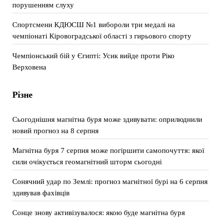
порушенням слуху
Спортсмени КДЮСШ №1 вибороли три медалі на
чемпіонаті Кіровоградської області з гирьового спорту
Чемпіонський бій у Єгипті: Усик вийде проти Ріко
Верховена
Різне
Сьогоднішня магнітна буря може здивувати: оприлюднили
новий прогноз на 8 серпня
Магнітна буря 7 серпня може погіршити самопочуття: якої
сили очікується геомагнітний шторм сьогодні
Сонячний удар по Землі: прогноз магнітної бурі на 6 серпня
здивував фахівців
Сонце знову активізувалося: якою буде магнітна буря