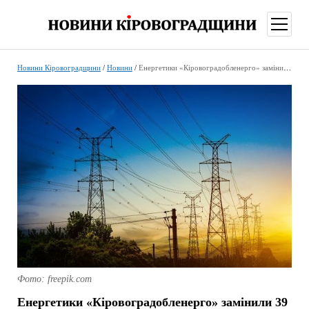
відкри
меню
Новини Кіровоградщини
/
Новини
/
Енергетики «Кіровоградобленерго» замінили 39 км дротів на Херсонщині за рік
Фото: freepik.com
Енергетики «Кіровоградобленерго» замінили 39