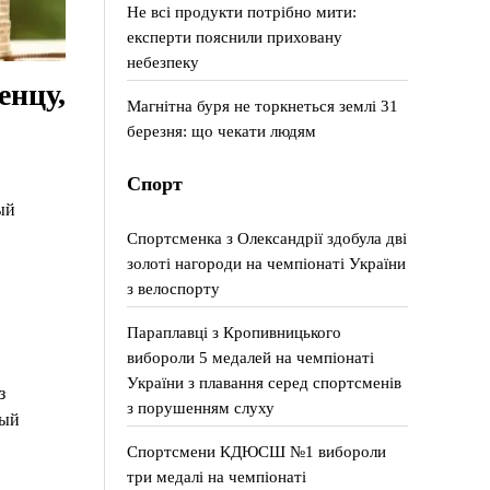
Не всі продукти потрібно мити:
експерти пояснили приховану
небезпеку
енцу,
Магнітна буря не торкнеться землі 31
березня: що чекати людям
Спорт
ый
Спортсменка з Олександрії здобула дві
золоті нагороди на чемпіонаті України
з велоспорту
Параплавці з Кропивницького
вибороли 5 медалей на чемпіонаті
України з плавання серед спортсменів
з
з порушенням слуху
ный
Спортсмени КДЮСШ №1 вибороли
три медалі на чемпіонаті