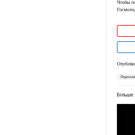
Чтобы по
Госмоло
Опубліко
Переселе
Більше 