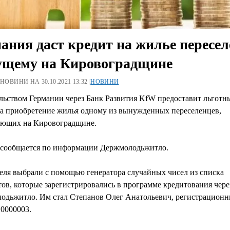
ания даст кредит на жилье пересел
ущему на Кировоградщине
 НОВИНИ НА 30.10.2021 13:32 |
НОВИНИ
льством Германии через Банк Развития KfW предоставит льготн
на приобретение жилья одному из вынужденных переселенцев,
ющих на Кировоградщине.
 сообщается по информации Держмолодьжитло.
еля выбрали с помощью генератора случайных чисел из списка
ов, которые зарегистрировались в программе кредитования чере
одьжитло. Им стал Степанов Олег Анатольевич, регистрацион
10000003.