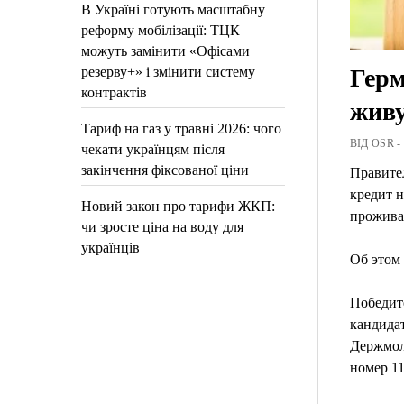
В Україні готують масштабну
реформу мобілізації: ТЦК
можуть замінити «Офісами
резерву+» і змінити систему
Герм
контрактів
жив
Тариф на газ у травні 2026: чого
ВІД OSR -
чекати українцям після
закінчення фіксованої ціни
Правите
кредит 
Новий закон про тарифи ЖКП:
прожива
чи зросте ціна на воду для
українців
Об этом
Победит
кандидат
Держмол
номер 1