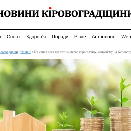
и
Спорт
Здоров’я
Поради
Різне
Астрологія
Web
овоградщини
/
Новини
/
Германия даст кредит на жилье переселенцу, живущему на Кировог