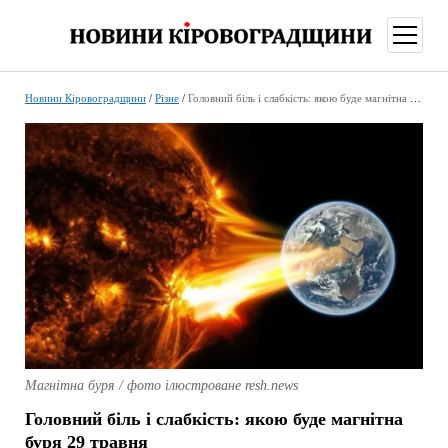
відкри
меню
Новини Кіровоградщини
/
Різне
/
Головний біль і слабкість: якою буде магнітна буря 29 травня
Магнітна буря / фото ілюстроване resh.news
Головний біль і слабкість: якою буде магнітна
буря 29 травня