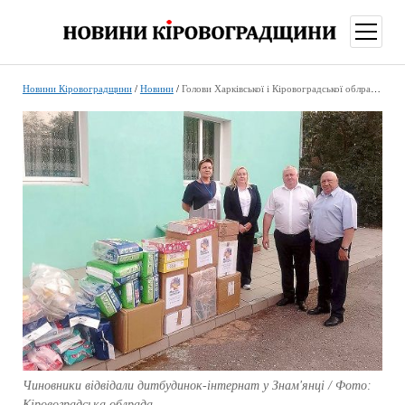
відкри
меню
Новини Кіровоградщини
/
Новини
/
Голови Харківської і Кіровоградської облрад відвідали дитбудинок-інтернат у Знам’янці
Чиновники відвідали дитбудинок-інтернат у Знам'янці / Фото:
Кіровоградська облрада