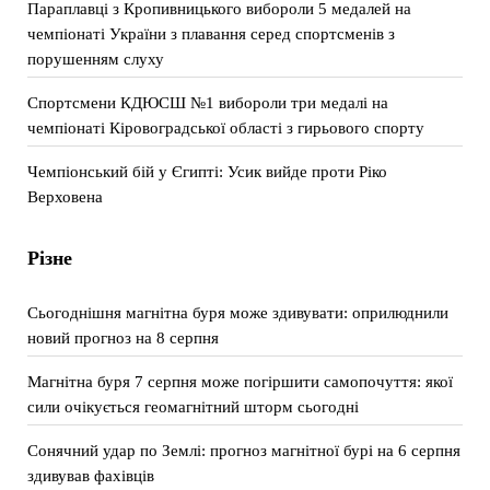
Параплавці з Кропивницького вибороли 5 медалей на
чемпіонаті України з плавання серед спортсменів з
порушенням слуху
Спортсмени КДЮСШ №1 вибороли три медалі на
чемпіонаті Кіровоградської області з гирьового спорту
Чемпіонський бій у Єгипті: Усик вийде проти Ріко
Верховена
Різне
Сьогоднішня магнітна буря може здивувати: оприлюднили
новий прогноз на 8 серпня
Магнітна буря 7 серпня може погіршити самопочуття: якої
сили очікується геомагнітний шторм сьогодні
Сонячний удар по Землі: прогноз магнітної бурі на 6 серпня
здивував фахівців