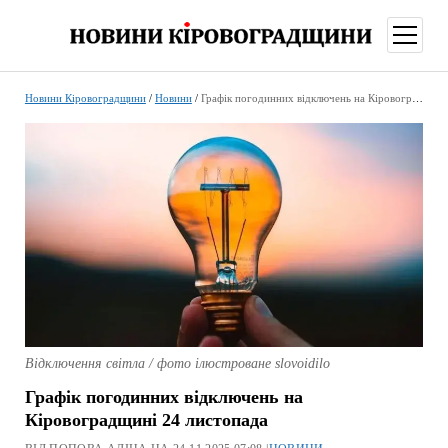
відкри
меню
Новини Кіровоградщини
/
Новини
/
Графік погодинних відключень на Кіровоградщині 24 листопада
Відключення світла / фото ілюстроване slovoidilo
Графік погодинних відключень на
Кіровоградщині 24 листопада