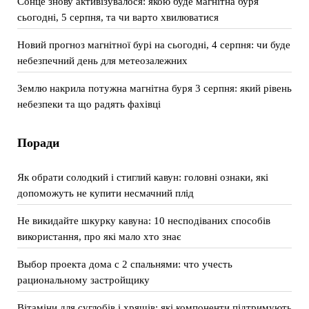
Сонце знову активізувалося: якою буде магнітна буря
сьогодні, 5 серпня, та чи варто хвилюватися
Новий прогноз магнітної бурі на сьогодні, 4 серпня: чи буде
небезпечний день для метеозалежних
Землю накрила потужна магнітна буря 3 серпня: який рівень
небезпеки та що радять фахівці
Поради
Як обрати солодкий і стиглий кавун: головні ознаки, які
допоможуть не купити несмачний плід
Не викидайте шкурку кавуна: 10 несподіваних способів
використання, про які мало хто знає
Выбор проекта дома с 2 спальнями: что учесть
рациональному застройщику
Вітаміни для суглобів і хрящів: які компоненти підтримують