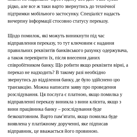
рідко, але все ж таки варто звернутись до технічної
підтримки мобільного застосунку. Спеціаліст надасть
вичерпну інформації стосовно статусу переказу.
Щодо помилок, які можуть виникнути під час
відправлення переказу, то тут ключовим є надання
правильних реквізитів банківського рахунку одержувача,
а також перевірити їх, після внесення даних
співробітником банку. Що робити якщо реквізити вірні, а
переказ не надходить? В такому разі необхідно
звернутись до відділення банку, де було здійснено цю
транзакцію. Можна написати заяву про проведення
розслідування. Ця послуга є платною, якщо помилка у
відправленні переказу виникла з вини клієнта, якщо з
вини працівника банку – розслідування буде
безкоштовним. Варто пам’ятати, якщо помилка буде
виявлена у платіжному дорученні, яке підписав
відправник, це вважається його провиною.