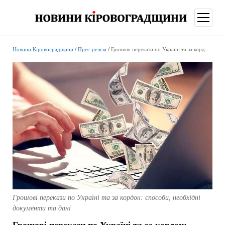
відкри
меню
Новини Кіровоградщини
/
Прес-релізи
/
Грошові перекази по Україні та за кордон: способи, необхідні документи та дані
Грошові перекази по Україні та за кордон: способи, необхідні
документи та дані
Грошові перекази по Україні та за кордон: