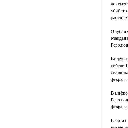
докумен
убийств 
раненых
Опублик
Майдана 
Революц
Видео и
гибели Г
силовико
февраля 
В цифро
Революци
февраля,
Работа н
новые ма