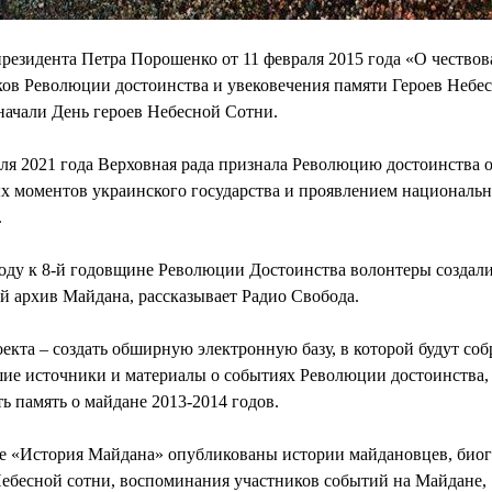
резидента Петра Порошенко от 11 февраля 2015 года «О чество
ков Революции достоинства и увековечения памяти Героев Небе
начали День героев Небесной Сотни.
ля 2021 года Верховная рада признала Революцию достоинства 
х моментов украинского государства и проявлением национальн
.
году к 8-й годовщине Революции Достоинства волонтеры создал
й архив Майдана, рассказывает Радио Свобода.
екта ‒ создать обширную электронную базу, в которой будут со
ие источники и материалы о событиях Революции достоинства,
ь память о майдане 2013-2014 годов.
ле «История Майдана» опубликованы истории майдановцев, био
Небесной сотни, воспоминания участников событий на Майдане,