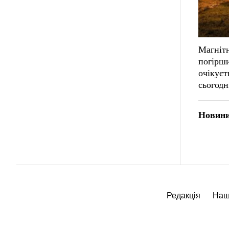
Магнітн
погірши
очікуєт
сьогодн
Новини
Редакція
Наш