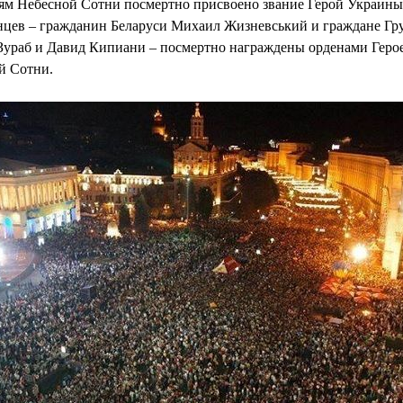
оям Небесной Сотни посмертно присвоено звание Герой Украины,
нцев – гражданин Беларуси Михаил Жизневський и граждане Гр
Зураб и Давид Кипиани – посмертно награждены орденами Геро
й Сотни.