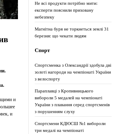
Не всі продукти потрібно мити:
експерти пояснили приховану
небезпеку
Магнітна буря не торкнеться землі 31
березня: що чекати людям
ив
Спорт
Спортсменка з Олександрії здобула дві
ни.
золоті нагороди на чемпіонаті України
з велоспорту
а.
Параплавці з Кропивницького
вибороли 5 медалей на чемпіонаті
ющими и
України з плавання серед спортсменів
большее
з порушенням слуху
век, и
Спортсмени КДЮСШ №1 вибороли
три медалі на чемпіонаті