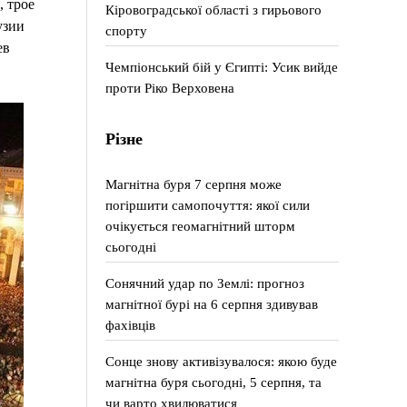
 трое
Кіровоградської області з гирьового
узии
спорту
ев
Чемпіонський бій у Єгипті: Усик вийде
проти Ріко Верховена
Різне
Магнітна буря 7 серпня може
погіршити самопочуття: якої сили
очікується геомагнітний шторм
сьогодні
Сонячний удар по Землі: прогноз
магнітної бурі на 6 серпня здивував
фахівців
Сонце знову активізувалося: якою буде
магнітна буря сьогодні, 5 серпня, та
чи варто хвилюватися