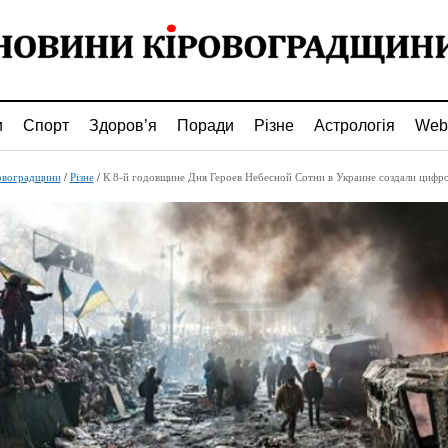
и
Спорт
Здоров’я
Поради
Різне
Астрологія
Web
овоградщини
/
Різне
/
К 8-й годовщине Дня Героев Небесной Сотни в Украине создали цифровой арх