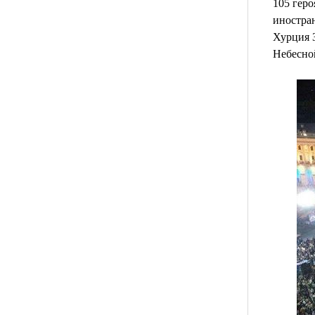
105 гер
иностра
Хурция 
Небесно