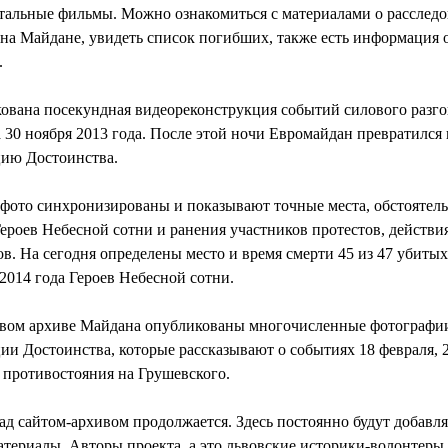
тальные фильмы. Можно ознакомиться с материалами о расслед
на Майдане, увидеть список погибших, также есть информация 
.
ована посекундная видеореконструкция событий силового разго
30 ноября 2013 года. После этой ночи Евромайдан превратился 
ию Достоинства.
 фото синхронизированы и показывают точные места, обстоятель
ероев Небесной сотни и ранения участников протестов, действи
в. На сегодня определены место и время смерти 45 из 47 убитых
2014 года Героев Небесной сотни.
вом архиве Майдана опубликованы многочисленные фотографи
и Достоинства, которые рассказывают о событиях 18 февраля, 
 противостояния на Грушевского.
ад сайтом-архивом продолжается. Здесь постоянно будут добавля
териалы. Авторы проекта, а это львовские историки-волонтеры