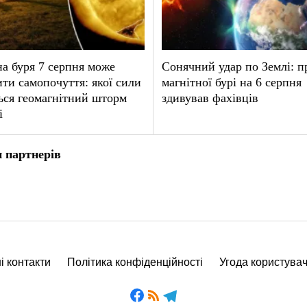
а буря 7 серпня може
Сонячний удар по Землі: п
ти самопочуття: якої сили
магнітної бурі на 6 серпня
ься геомагнітний шторм
здивував фахівців
і
 партнерів
і контакти
Політика конфіденційності
Угода користува