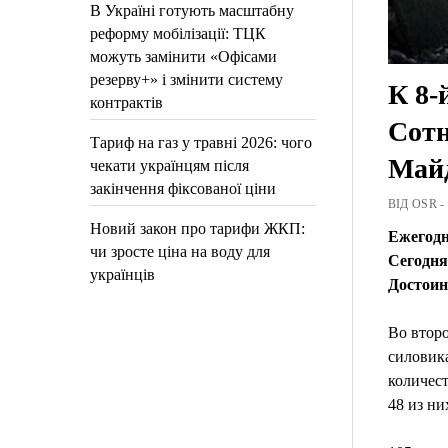
В Україні готують масштабну
реформу мобілізації: ТЦК
можуть замінити «Офісами
резерву+» і змінити систему
К 8-
контрактів
Сотн
Тариф на газ у травні 2026: чого
Май
чекати українцям після
закінчення фіксованої ціни
ВІД OSR -
Новий закон про тарифи ЖКП:
Ежегодн
чи зросте ціна на воду для
Сегодня
українців
Достоин
Во втор
силовика
количест
48 из ни