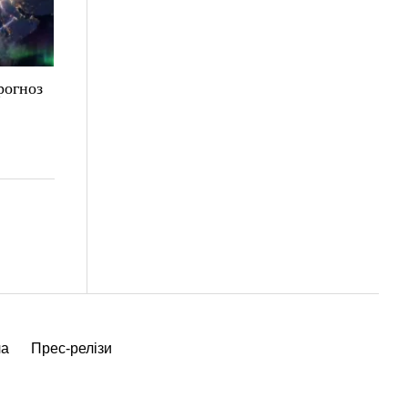
рогноз
ча
Прес-релізи