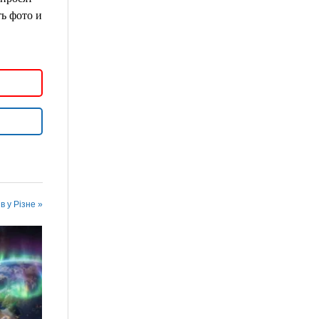
ь фото и
в у Різне »