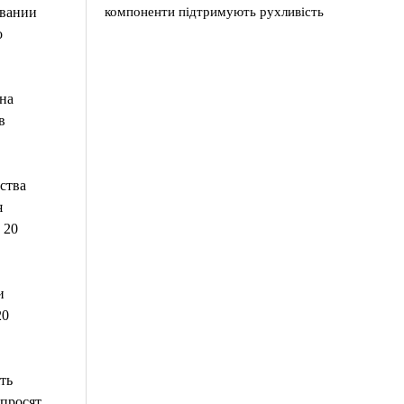
компоненти підтримують рухливість
овании
о
на
в
ства
я
 20
и
20
ть
 просят