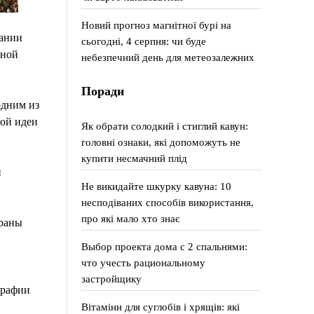
Новий прогноз магнітної бурі на
вании
сьогодні, 4 серпня: чи буде
сной
небезпечний день для метеозалежних
Поради
одним из
ой идеи
Як обрати солодкий і стиглий кавун:
головні ознаки, які допоможуть не
купити несмачний плід
и
Не викидайте шкурку кавуна: 10
несподіваних способів використання,
про які мало хто знає
браны
Выбор проекта дома с 2 спальнями:
что учесть рациональному
застройщику
графии
Вітаміни для суглобів і хрящів: які