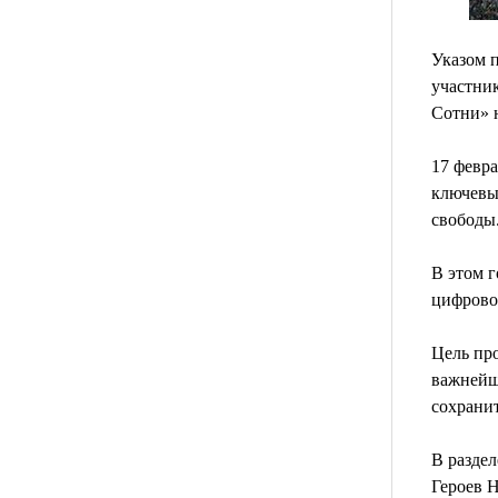
Указом п
участни
Сотни» 
17 февра
ключевы
свободы
В этом 
цифрово
Цель про
важнейш
сохранит
В разде
Героев 