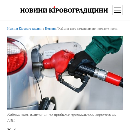
відкри
меню
Новини Кіровоградщини
/
Новини
/
Кабмин внес изменения по продаже премиального горючего на АЗС
Кабмин внес изменения по продаже премиального горючего на
АЗС