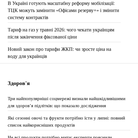
В Україні готують масштабну реформу мобілізації:
ТЦК можуть замінити «Офісами резерву+» і змінити
систему контрактів
Тариф на газ у травні 2026: чого чекати українцям
після закінчення фіксованої ціни
Новий закон про тарифи ЖКП: чи зросте ціна на
воду для українців
Здоров'я
Три найпопулярніші соцмережі визнали найшкідливішими
для здоров’я підлітків: що показало дослідження
Які сезонні овочі та фрукти потрібно їсти у липні: повний
список найкорисніших продуктів
Не всі продукти потрібно мити: експерти пояснили