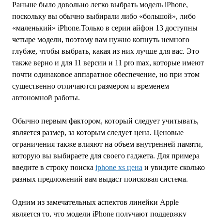
Раньше было довольно легко выбрать модель iPhone,
поскольку вы обычно выбирали либо «большой», либо
«маленький» iPhone.Только в серии айфон 13 доступны
четыре модели, поэтому вам нужно копнуть немного
глубже, чтобы выбрать, какая из них лучше для вас. Это
также верно и для 11 версии и 11 pro max, которые имеют
почти одинаковое аппаратное обеспечение, но при этом
существенно отличаются размером и временем
автономной работы.
Обычно первым фактором, который следует учитывать,
является размер, за которым следует цена. Ценовые
ограничения также влияют на объем внутренней памяти,
которую вы выбираете для своего гаджета. Для примера
введите в строку поиска
iphone xs цена
и увидите сколько
разных предложений вам выдаст поисковая система.
Одним из замечательных аспектов линейки Apple
является то, что модели iPhone получают поддержку