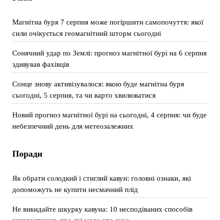
Магнітна буря 7 серпня може погіршити самопочуття: якої
сили очікується геомагнітний шторм сьогодні
Сонячний удар по Землі: прогноз магнітної бурі на 6 серпня
здивував фахівців
Сонце знову активізувалося: якою буде магнітна буря
сьогодні, 5 серпня, та чи варто хвилюватися
Новий прогноз магнітної бурі на сьогодні, 4 серпня: чи буде
небезпечний день для метеозалежних
Поради
Як обрати солодкий і стиглий кавун: головні ознаки, які
допоможуть не купити несмачний плід
Не викидайте шкурку кавуна: 10 несподіваних способів