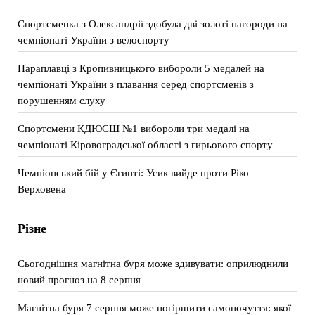
Спортсменка з Олександрії здобула дві золоті нагороди на
чемпіонаті України з велоспорту
Параплавці з Кропивницького вибороли 5 медалей на
чемпіонаті України з плавання серед спортсменів з
порушенням слуху
Спортсмени КДЮСШ №1 вибороли три медалі на
чемпіонаті Кіровоградської області з гирьового спорту
Чемпіонський бій у Єгипті: Усик вийде проти Ріко
Верховена
Різне
Сьогоднішня магнітна буря може здивувати: оприлюднили
новий прогноз на 8 серпня
Магнітна буря 7 серпня може погіршити самопочуття: якої