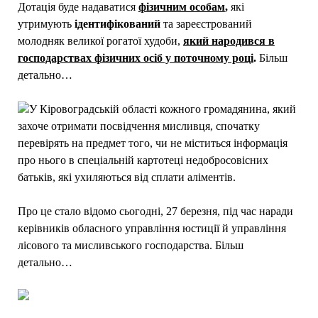
Дотація буде надаватися
фізичним особам
,
які
утримують
ідентифікований
та зареєстрований
молодняк великої рогатої худоби,
який народився в
господарствах фізичних осіб у поточному році
.
Більш
детально…
У Кіровоградській області кожного громадянина, який
захоче отримати посвідчення мисливця, спочатку
перевірять на предмет того, чи не міститься інформація
про нього в спеціальній картотеці недобросовісних
батьків, які ухиляються від сплати аліментів.
Про це стало відомо сьогодні, 27 березня, під час наради
керівників обласного управління юстиції й управління
лісового та мисливського господарства. Більш
детально…