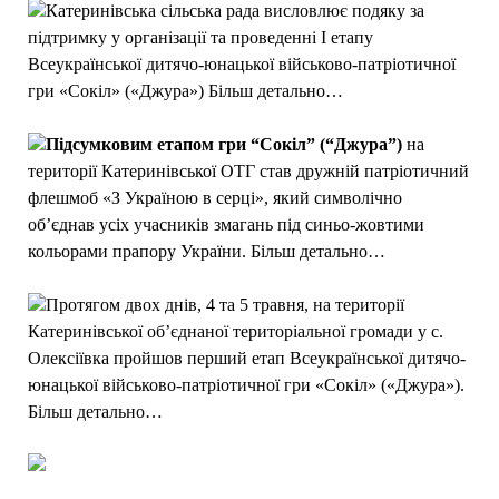
Катеринівська сільська рада висловлює подяку за
підтримку у організації та проведенні І етапу
Всеукраїнської дитячо-юнацької військово-патріотичної
гри «Сокіл» («Джура») Більш детально…
Підсумковим етапом гри “Сокіл” (“Джура”)
на
території Катеринівської ОТГ став дружній патріотичний
флешмоб «З Україною в серці», який символічно
об’єднав усіх учасників змагань під синьо-жовтими
кольорами прапору України. Більш детально…
Протягом двох днів, 4 та 5 травня, на території
Катеринівської об’єднаної територіальної громади у с.
Олексіївка пройшов перший етап Всеукраїнської дитячо-
юнацької військово-патріотичної гри «Сокіл» («Джура»).
Більш детально…