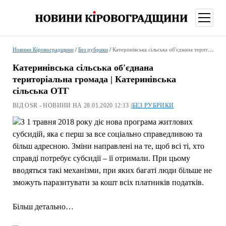
відкри
меню
Новини Кіровоградщини
/
Без рубрики
/
Катеринівська сільська об'єднана територіальна громада | Катеринівська сільська ОТГ
Катеринівська сільська об'єднана
територіальна громада | Катеринівська
сільська ОТГ
ВІД OSR - НОВИНИ НА 28.01.2020 12:13 |
БЕЗ РУБРИКИ
З 1 травня 2018 року діє нова програма житлових
субсидій, яка є перш за все соціально справедливою та
більш адресною. Зміни направлені на те, щоб всі ті, хто
справді потребує субсидії – її отримали. При цьому
вводяться такі механізми, при яких багаті люди більше не
зможуть паразитувати за кошт всіх платників податків.
Більш детально…