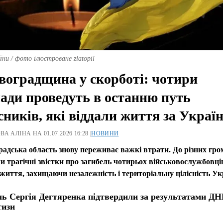
оїни / фото ілюстроване zlatopil
воградщина у скорботі: чотири
ади проведуть в останню путь
сників, які віддали життя за Украї
А АЛІНА НА 01.07.2026 16:28 |
НОВИНИ
радська область знову переживає важкі втрати. До різних гро
 трагічні звістки про загибель чотирьох військовослужбовців
життя, захищаючи незалежність і територіальну цілісність Ук
ль Сергія Дегтяренка підтвердили за результатами ДН
тизи