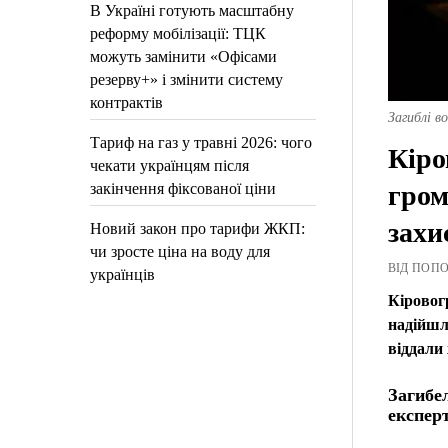
В Україні готують масштабну
реформу мобілізації: ТЦК
можуть замінити «Офісами
резерву+» і змінити систему
контрактів
Загиблі в
Тариф на газ у травні 2026: чого
Кіро
чекати українцям після
закінчення фіксованої ціни
гром
захи
Новий закон про тарифи ЖКП:
чи зросте ціна на воду для
ВІД ПОПОВ
українців
Кіровог
надійшли
віддали 
Загибе
експер