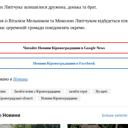
 Лівітчука залишилися дружина, донька та брат.
 із Віталієм Мельником та Миколою Лівітчуком відбудеться піз
час церемоній громади повідомлять окремо.
Читайте Новини Кіровоградщини в Google News
Новини Кіровоградщини в Facebook
вано в
Новини
оїни
Загиблі воїни з Кіровоградщини
загиблі герої
На щиті
іровоградської області
Новини Кіровоградщини
з
Новини
Більше записів