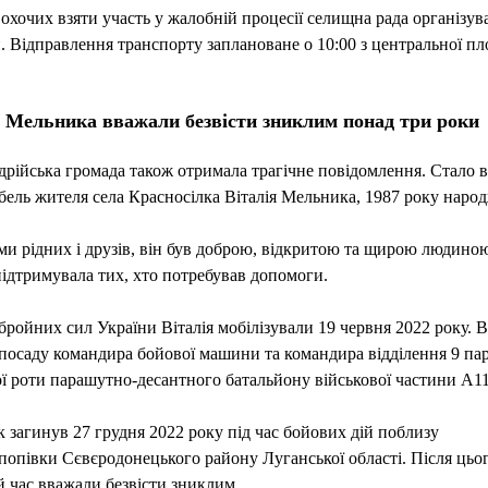
 охочих взяти участь у жалобній процесії селищна рада організув
. Відправлення транспорту заплановане о 10:00 з центральної пл
я Мельника вважали безвісти зниклим понад три роки
рійська громада також отримала трагічне повідомлення. Стало 
бель жителя села Красносілка Віталія Мельника, 1987 року наро
ми рідних і друзів, він був доброю, відкритою та щирою людиною
ідтримувала тих, хто потребував допомоги.
бройних сил України Віталія мобілізували 19 червня 2022 року. В
посаду командира бойової машини та командира відділення 9 па
ї роти парашутно-десантного батальйону військової частини А11
 загинув 27 грудня 2022 року під час бойових дій поблизу
опівки Сєвєродонецького району Луганської області. Після цьо
 час вважали безвісти зниклим.