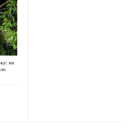
ку: на
іло