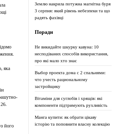
Землю накрила потужна магнітна буря
ала
3 серпня: який рівень небезпеки та що
ощі
радять фахівці
Поради
Не викидайте шкурку кавуна: 10
відомо
несподіваних способів використання,
дження.
про які мало хто знає
, яка
Выбор проекта дома с 2 спальнями:
что учесть рациональному
застройщику
ін
рашутно-
Вітаміни для суглобів і хрящів: які
26.
компоненти підтримують рухливість
Манга купити: як обрати цікаву
історію та поповнити власну колекцію
го його