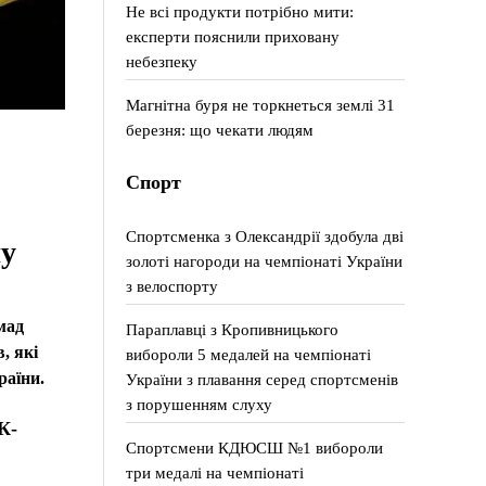
Не всі продукти потрібно мити:
експерти пояснили приховану
небезпеку
Магнітна буря не торкнеться землі 31
березня: що чекати людям
Спорт
Спортсменка з Олександрії здобула дві
ну
золоті нагороди на чемпіонаті України
з велоспорту
мад
Параплавці з Кропивницького
, які
вибороли 5 медалей на чемпіонаті
раїни.
України з плавання серед спортсменів
з порушенням слуху
К-
Спортсмени КДЮСШ №1 вибороли
три медалі на чемпіонаті