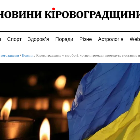
и
Спорт
Здоров’я
Поради
Різне
Астрологія
Web
овоградщини
/
Новини
/
Кіровоградщина у скорботі: чотири громади проведуть в останню путь захисників, які віддали жит