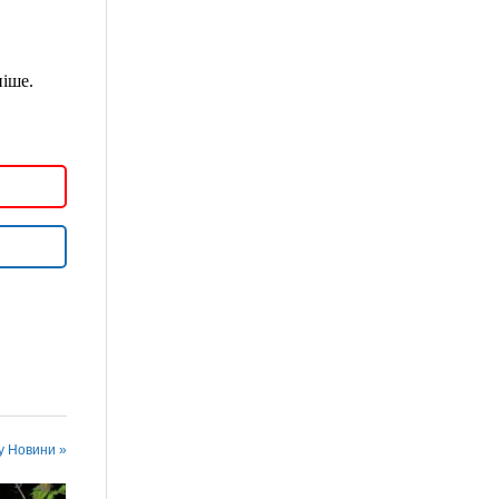
ніше.
 у Новини »