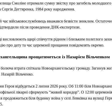
елища Смоліне отримали сумну звістку про загибель молодшого
 Сергія Дегтяренка, 1984 року народження.
 час військовослужбовець вважався безвісти зниклим. Остаточн
ідтвердили після проведення ДНК-експертизи.
і висловлюють щирі співчуття рідним і близьким полеглого захи
ію про дату та час церемонії прощання повідомлять окремо.
хангельщина прощатиметься із Назарієм Вільченком
болюча втрата спіткала Новоархангельську громаду. Загинув жи
 Назарій Вільченко.
я Героя відбудеться 2 липня 2026 року. Об 11:00 біля Новоарханг
офільної лікарні сформують “живий коридор”. О 12:00 церемоні
 продовжиться біля будинку воїна у селі Левківка на вулиці Гер
5.