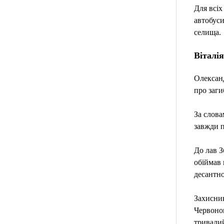
Для всіх
автобуси
селища.
Віталі
Олександ
про заги
За слова
завжди п
До лав З
обіймав 
десантно
Захисник
Червоноп
тривалий