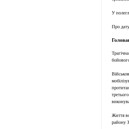
У полегл
Про дату
Голова
Трагічна
бойового
Військов
мобілізу
протитан
третього
виконува
Життя во
району З