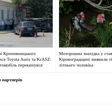
рі Кропивницького
Моторошна знахідка у став
ися Toyota Auris та KrASZ:
Кіровоградщині виявили т
томобіль перекинувся
літнього чоловіка
 партнерів