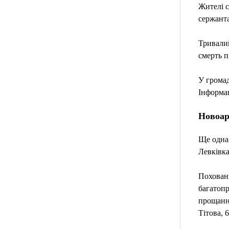
Жителі с
сержанта
Тривалий
смерть п
У громад
Інформац
Новоар
Ще одна 
Левківка
Похованн
багатопр
прощання
Тітова, 6