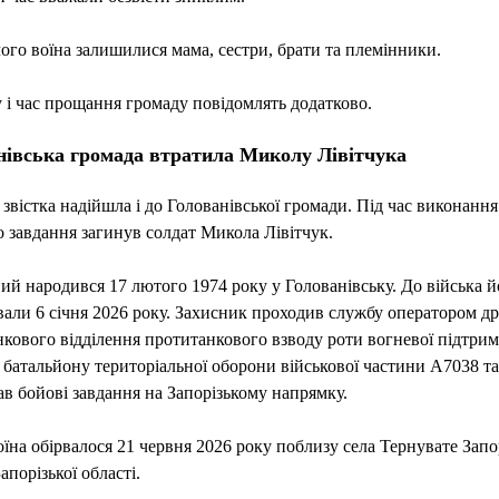
ого воїна залишилися мама, сестри, брати та племінники.
 і час прощання громаду повідомлять додатково.
нівська громада втратила Миколу Лівітчука
 звістка надійшла і до Голованівської громади. Під час виконання
 завдання загинув солдат Микола Лівітчук.
ий народився 17 лютого 1974 року у Голованівську. До війська й
вали 6 січня 2026 року. Захисник проходив службу оператором д
кового відділення протитанкового взводу роти вогневої підтри
 батальйону територіальної оборони військової частини А7038 та
в бойові завдання на Запорізькому напрямку.
їна обірвалося 21 червня 2026 року поблизу села Тернувате Запо
апорізької області.