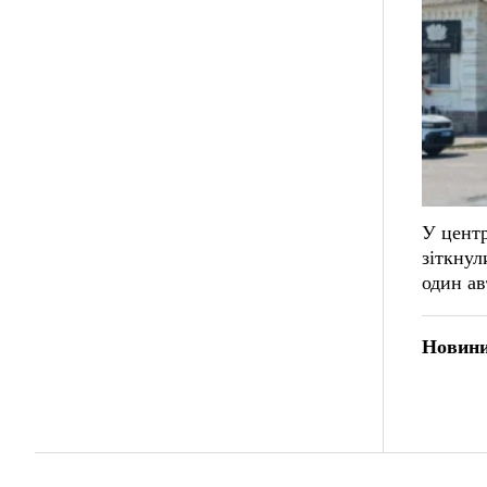
У цент
зіткнул
один ав
Новини