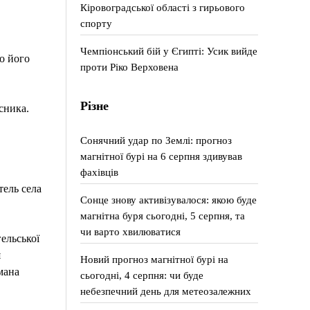
Кіровоградської області з гирьового
спорту
Чемпіонський бій у Єгипті: Усик вийде
о його
проти Ріко Верховена
Різне
сника.
Сонячний удар по Землі: прогноз
магнітної бурі на 6 серпня здивував
фахівців
тель села
Сонце знову активізувалося: якою буде
магнітна буря сьогодні, 5 серпня, та
чи варто хвилюватися
ельської
я
Новий прогноз магнітної бурі на
мана
сьогодні, 4 серпня: чи буде
небезпечний день для метеозалежних