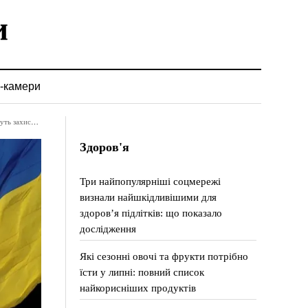
-камери
тя за Україну
Здоров'я
Три найпопулярніші соцмережі
визнали найшкідливішими для
здоров’я підлітків: що показало
дослідження
Які сезонні овочі та фрукти потрібно
їсти у липні: повний список
найкорисніших продуктів