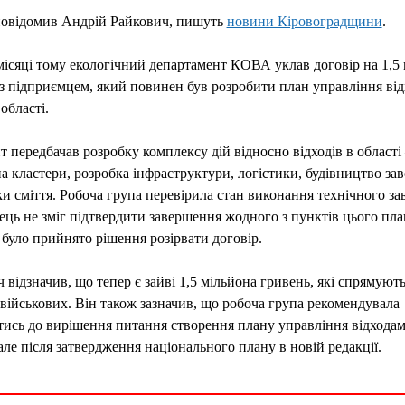
повідомив Андрій Райкович, пишуть
новини Кіровоградщини
.
ісяці тому екологічний департамент КОВА уклав договір на 1,5
з підприємцем, який повинен був розробити план управління ві
 області.
 передбачав розробку комплексу дій відносно відходів в області 
на кластери, розробка інфраструктури, логістики, будівництво зав
и сміття. Робоча група перевірила стан виконання технічного за
ць не зміг підтвердити завершення жодного з пунктів цього план
 було прийнято рішення розірвати договір.
 відзначив, що тепер є зайві 1,5 мільйона гривень, які спрямують
військових. Він також зазначив, що робоча група рекомендувала
ись до вирішення питання створення плану управління відхода
 але після затвердження національного плану в новій редакції.