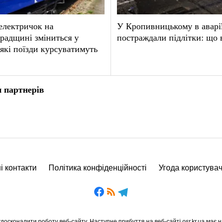
електричок на
У Кропивницькому в аварі
радщині зміниться у
постраждали підлітки: що 
 які поїзди курсуватимуть
 партнерів
і контакти
Політика конфіденційності
Угода користува
осконалити роботу веб-сайту. Наступне прибуття на веб-сайті osr.kr.ua має н