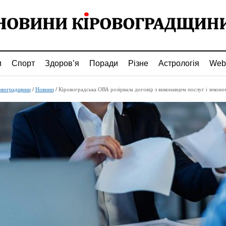
и
Спорт
Здоров’я
Поради
Різне
Астрологія
Web
овоградщини
/
Новини
/
Кіровоградська ОВА розірвала договір з виконавцем послуг і зекономила 1