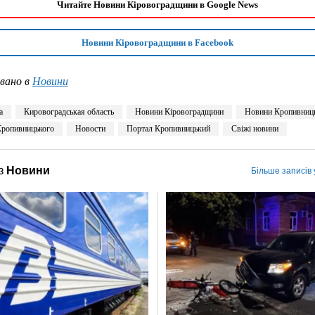
Читайте Новини Кіровоградщини в Google News
Новини Кіровоградщини в Facebook
вано в
Новини
а
Кировоградськая область
Новини Кіровоградщини
Новини Кропивниц
ропивницького
Новости
Портал Кропивницький
Свіжі новини
з
Новини
Більше записів