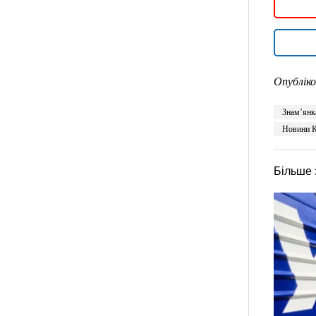
Опубліко
Знам’янк
Новини К
Більше 