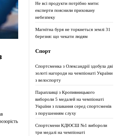
Не всі продукти потрібно мити:
експерти пояснили приховану
небезпеку
Магнітна буря не торкнеться землі 31
березня: що чекати людям
Спорт
з
Спортсменка з Олександрії здобула дві
золоті нагороди на чемпіонаті України
з велоспорту
Параплавці з Кропивницького
вибороли 5 медалей на чемпіонаті
України з плавання серед спортсменів
з порушенням слуху
ав
розорість
Спортсмени КДЮСШ №1 вибороли
три медалі на чемпіонаті