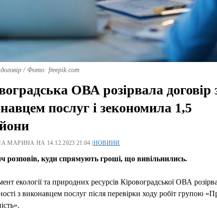
 договір / Фото: freepik.com
воградська ОВА розірвала договір 
навцем послуг і зекономила 1,5
йони
А МАРИНА НА 14.12.2023 21:04 |
НОВИНИ
ч розповів, куди спрямують гроші, що вивільнились.
ент екології та природних ресурсів Кіровоградської ОВА розірв
ості з виконавцем послуг після перевірки ходу робіт групою «П
ність».