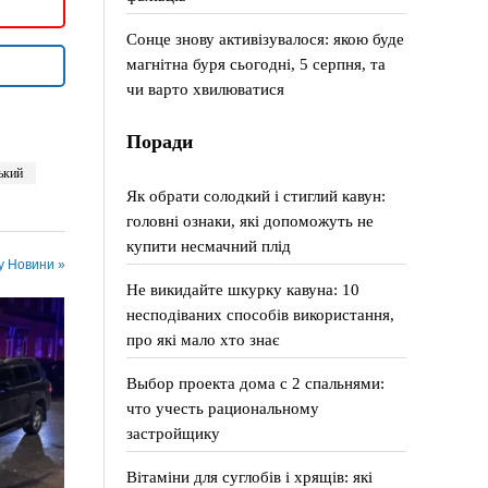
Сонце знову активізувалося: якою буде
магнітна буря сьогодні, 5 серпня, та
чи варто хвилюватися
Поради
ький
Як обрати солодкий і стиглий кавун:
головні ознаки, які допоможуть не
купити несмачний плід
 у Новини »
Не викидайте шкурку кавуна: 10
несподіваних способів використання,
про які мало хто знає
Выбор проекта дома с 2 спальнями:
что учесть рациональному
застройщику
Вітаміни для суглобів і хрящів: які