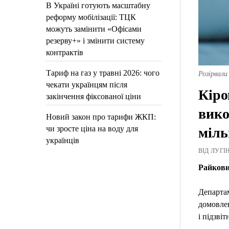
В Україні готують масштабну
реформу мобілізації: ТЦК
можуть замінити «Офісами
резерву+» і змінити систему
контрактів
Тариф на газ у травні 2026: чого
Розірвали
чекати українцям після
Кіро
закінчення фіксованої ціни
вико
Новий закон про тарифи ЖКП:
чи зросте ціна на воду для
міль
українців
ВІД ЛУГІН
Райкови
Департам
домовлен
і підзвіт