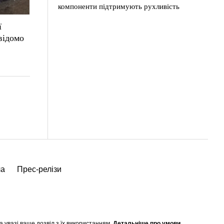
компоненти підтримують рухливість
ї
відомо
ча
Прес-релізи
а увазі ваше дозвіл з їх використанням.
Детальніше про умови