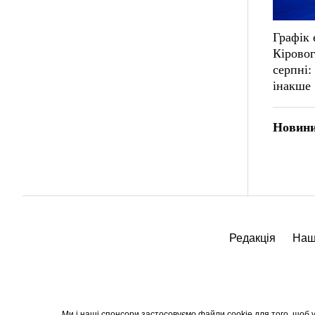
Графік 
Кіровог
серпні:
інакше
Новини
Редакція
Наш
Ми і наші спонсори застосовуємо файли cookie для того, щоб уд