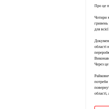
Про це 
Чотири м
гривень 
для всієї
Документ
області 
переробк
Виконаве
Через це
Райкович
потреби 
повернут
області,