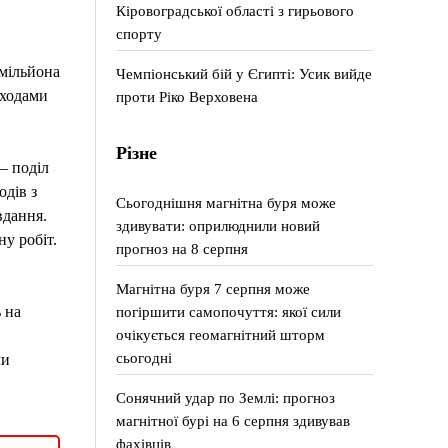
Кіровоградської області з гирьового
спорту
 мільйона
Чемпіонський бій у Єгипті: Усик вийде
дходами
проти Ріко Верховена
Різне
– поділ
одів з
Сьогоднішня магнітна буря може
вдання.
здивувати: оприлюднили новий
у робіт.
прогноз на 8 серпня
Магнітна буря 7 серпня може
погіршити самопочуття: якої сили
 на
очікується геомагнітний шторм
сьогодні
ми
Сонячний удар по Землі: прогноз
магнітної бурі на 6 серпня здивував
фахівців