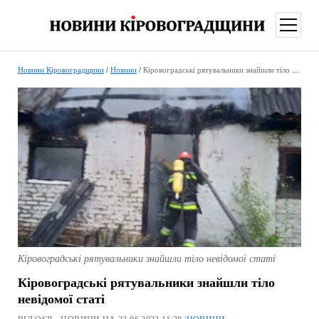
відкри
меню
Новини Кіровоградщини
/
Новини
/
Кіровоградські рятувальники знайшли тіло невідомої статі
Кіровоградські рятувальники знайшли тіло невідомої статі
Кіровоградські рятувальники знайшли тіло
невідомої статі