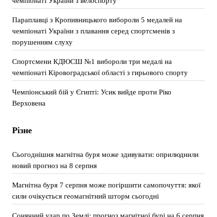
чемпіонаті України з велоспорту
Параплавці з Кропивницького вибороли 5 медалей на
чемпіонаті України з плавання серед спортсменів з
порушенням слуху
Спортсмени КДЮСШ №1 вибороли три медалі на
чемпіонаті Кіровоградської області з гирьового спорту
Чемпіонський бій у Єгипті: Усик вийде проти Ріко
Верховена
Різне
Сьогоднішня магнітна буря може здивувати: оприлюднили
новий прогноз на 8 серпня
Магнітна буря 7 серпня може погіршити самопочуття: якої
сили очікується геомагнітний шторм сьогодні
Сонячний удар по Землі: прогноз магнітної бурі на 6 серпня